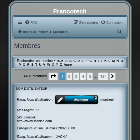
Francotech
FAQ
S’enregistrer
Connexion
R
Index du forum
Membres
e
Membres
c
h
Rechercher un membre
•
Tous
A
B
C
D
E
F
G
H
I
J
K
L
M
N
O
e
P
Q
R
S
T
U
V
W
X
Y
Z
Autre
r
Page
1
sur
134
1
2
3
4
5
134
Suivante
6691 membres
…
c
h
NOM D’UTILISATEUR
e
r
Rang, Nom d’utilisateur
montreal
Messages
22
Site Internet
http://www.stevisa.com
Enregistré le
lun. 04 mars 2002 00:00
Rang, Nom d’utilisateur
JACKY