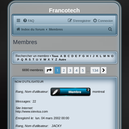
Francotech
FAQ
S’enregistrer
Connexion
R
Index du forum
Membres
e
Membres
c
h
Rechercher un membre
•
Tous
A
B
C
D
E
F
G
H
I
J
K
L
M
N
O
e
P
Q
R
S
T
U
V
W
X
Y
Z
Autre
r
Page
1
sur
134
1
2
3
4
5
134
Suivante
6690 membres
…
c
h
NOM D’UTILISATEUR
e
r
Rang, Nom d’utilisateur
montreal
Messages
22
Site Internet
http://www.stevisa.com
Enregistré le
lun. 04 mars 2002 00:00
Rang, Nom d’utilisateur
JACKY