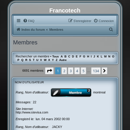
Francotech
FAQ
S’enregistrer
Connexion
R
Index du forum
Membres
e
Membres
c
h
Rechercher un membre
•
Tous
A
B
C
D
E
F
G
H
I
J
K
L
M
N
O
e
P
Q
R
S
T
U
V
W
X
Y
Z
Autre
r
Page
1
sur
134
1
2
3
4
5
134
Suivante
6691 membres
…
c
h
NOM D’UTILISATEUR
e
r
Rang, Nom d’utilisateur
montreal
Messages
22
Site Internet
http://www.stevisa.com
Enregistré le
lun. 04 mars 2002 00:00
Rang, Nom d’utilisateur
JACKY