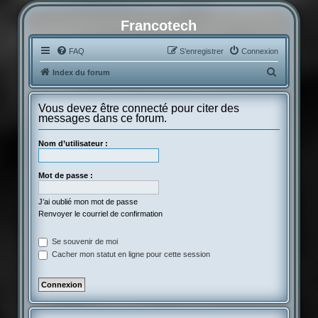
Francotech
FAQ
S’enregistrer
Connexion
R
Index du forum
e
c
Vous devez être connecté pour citer des
messages dans ce forum.
h
e
Nom d’utilisateur :
r
c
Mot de passe :
h
J’ai oublié mon mot de passe
e
Renvoyer le courriel de confirmation
r
Se souvenir de moi
Cacher mon statut en ligne pour cette session