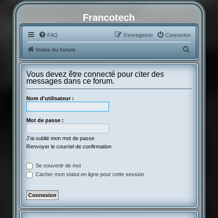
Francotech
FAQ
S’enregistrer
Connexion
R
Index du forum
e
c
Vous devez être connecté pour citer des
messages dans ce forum.
h
e
Nom d’utilisateur :
r
c
Mot de passe :
h
J’ai oublié mon mot de passe
e
Renvoyer le courriel de confirmation
r
Se souvenir de moi
Cacher mon statut en ligne pour cette session