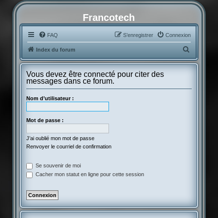
Francotech
FAQ
S’enregistrer
Connexion
R
Index du forum
e
c
Vous devez être connecté pour citer des
messages dans ce forum.
h
e
Nom d’utilisateur :
r
c
Mot de passe :
h
J’ai oublié mon mot de passe
e
Renvoyer le courriel de confirmation
r
Se souvenir de moi
Cacher mon statut en ligne pour cette session