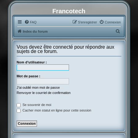
Francotech
FAQ
S’enregistrer
Connexion
R
Index du forum
e
c
Vous devez être connecté pour répondre aux
sujets de ce forum.
h
e
Nom d’utilisateur :
r
c
Mot de passe :
h
J’ai oublié mon mot de passe
e
Renvoyer le courriel de confirmation
r
Se souvenir de moi
Cacher mon statut en ligne pour cette session