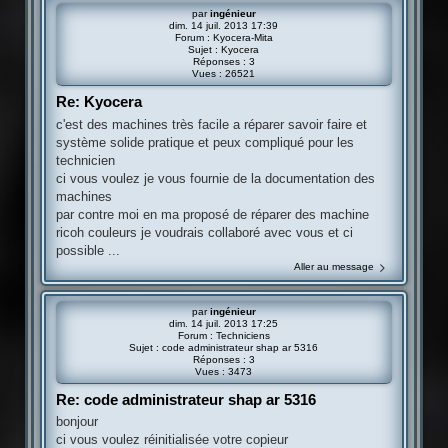
par
ingénieur
dim. 14 juil. 2013 17:39
Forum :
Kyocera-Mita
Sujet :
Kyocera
Réponses :
3
Vues :
26521
Re: Kyocera
c'est des machines très facile a réparer savoir faire et
système solide pratique et peux compliqué pour les
technicien
ci vous voulez je vous fournie de la documentation des
machines
par contre moi en ma proposé de réparer des machine
ricoh couleurs je voudrais collaboré avec vous et ci
possible ...
Aller au message
par
ingénieur
dim. 14 juil. 2013 17:25
Forum :
Techniciens
Sujet :
code administrateur shap ar 5316
Réponses :
3
Vues :
3473
Re: code administrateur shap ar 5316
bonjour
ci vous voulez réinitialisée votre copieur