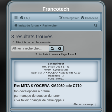
Francotech
FAQ
S’enregistrer
Connexion
R
Index du forum
Rechercher
e
3 résultats trouvés
c
Aller à la recherche avancée
h
Rechercher
Recherche avancée
e
3 résultats trouvés • Page
1
sur
1
r
c
par
ingénieur
dim. 14 juil. 2013 17:41
h
Forum :
Kyocera-Mita
Sujet :
MITA KYOCERA KM2030 cde C710
e
Réponses :
3
Vues :
54621
r
Re: MITA KYOCERA KM2030 cde C710
ton développeur a cramé
par manque de soutien du toner
il va falloir changer de développeur
Aller au message