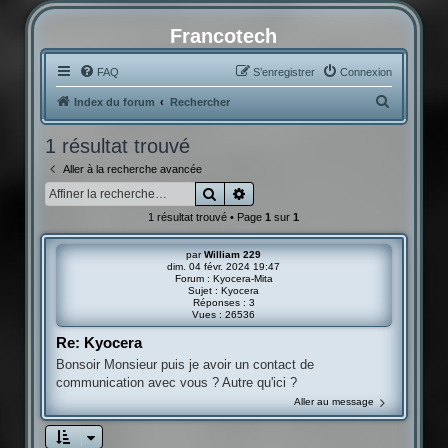
Francotech
FAQ
S’enregistrer
Connexion
R
Index du forum
Rechercher
e
1 résultat trouvé
c
Aller à la recherche avancée
h
Rechercher
Recherche avancée
e
1 résultat trouvé • Page
1
sur
1
r
c
par
William 229
dim. 04 févr. 2024 19:47
h
Forum :
Kyocera-Mita
Sujet :
Kyocera
e
Réponses :
3
Vues :
26536
r
Re: Kyocera
Bonsoir Monsieur puis je avoir un contact de
communication avec vous ? Autre qu'ici ?
Aller au message