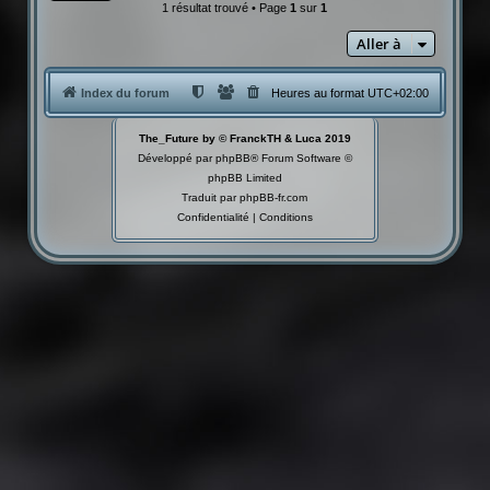
1 résultat trouvé • Page
1
sur
1
Aller à
Index du forum
Heures au format
UTC+02:00
The_Future by © FranckTH & Luca 2019
Développé par
phpBB
® Forum Software ©
phpBB Limited
Traduit par
phpBB-fr.com
Confidentialité
|
Conditions