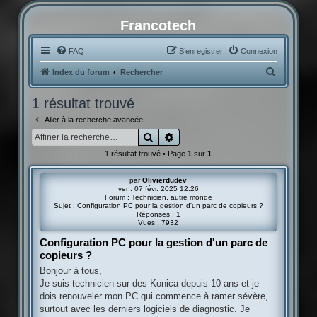
Francotech
FAQ
S’enregistrer
Connexion
R
Index du forum
Rechercher
e
1 résultat trouvé
c
Aller à la recherche avancée
h
Rechercher
Recherche avancée
e
1 résultat trouvé • Page
1
sur
1
r
c
par
Olivierdudev
ven. 07 févr. 2025 12:26
h
Forum :
Technicien, autre monde
Sujet :
Configuration PC pour la gestion d'un parc de copieurs ?
e
Réponses :
1
Vues :
7932
r
Configuration PC pour la gestion d'un parc de
copieurs ?
Bonjour à tous,
Je suis technicien sur des Konica depuis 10 ans et je
dois renouveler mon PC qui commence à ramer sévère,
surtout avec les derniers logiciels de diagnostic. Je