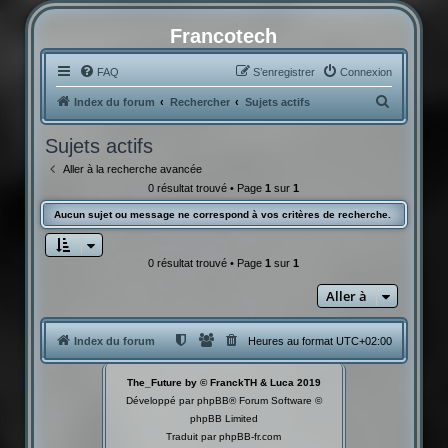
Francotech
FAQ
S’enregistrer
Connexion
R
Index du forum
Rechercher
Sujets actifs
e
Sujets actifs
c
Aller à la recherche avancée
h
0 résultat trouvé • Page
1
sur
1
e
Aucun sujet ou message ne correspond à vos critères de recherche.
r
c
0 résultat trouvé • Page
1
sur
1
h
Aller à
e
r
Index du forum
Heures au format
UTC+02:00
The_Future by © FranckTH & Luca 2019
Développé par
phpBB
® Forum Software ©
phpBB Limited
Traduit par
phpBB-fr.com