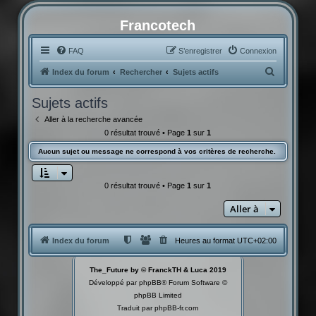
Francotech
FAQ
S’enregistrer
Connexion
R
Index du forum
Rechercher
Sujets actifs
e
Sujets actifs
c
Aller à la recherche avancée
h
0 résultat trouvé • Page
1
sur
1
e
Aucun sujet ou message ne correspond à vos critères de recherche.
r
c
0 résultat trouvé • Page
1
sur
1
h
Aller à
e
r
Index du forum
Heures au format
UTC+02:00
The_Future by © FranckTH & Luca 2019
Développé par
phpBB
® Forum Software ©
phpBB Limited
Traduit par
phpBB-fr.com