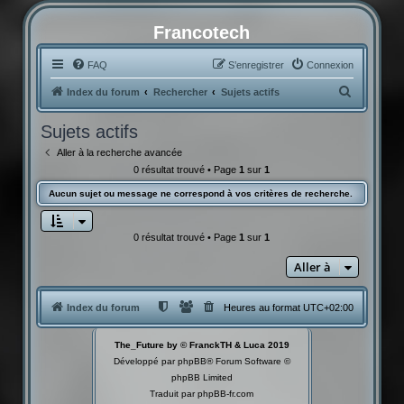
Francotech
FAQ
S’enregistrer
Connexion
R
Index du forum
Rechercher
Sujets actifs
e
Sujets actifs
c
Aller à la recherche avancée
h
0 résultat trouvé • Page
1
sur
1
e
Aucun sujet ou message ne correspond à vos critères de recherche.
r
c
0 résultat trouvé • Page
1
sur
1
h
Aller à
e
r
Index du forum
Heures au format
UTC+02:00
The_Future by © FranckTH & Luca 2019
Développé par
phpBB
® Forum Software ©
phpBB Limited
Traduit par
phpBB-fr.com