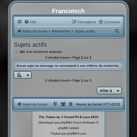
Francotech
FAQ
S’enregistrer
Connexion
R
Index du forum
Rechercher
Sujets actifs
e
Sujets actifs
c
Aller à la recherche avancée
h
0 résultat trouvé • Page
1
sur
1
e
Aucun sujet ou message ne correspond à vos critères de recherche.
r
c
0 résultat trouvé • Page
1
sur
1
h
Aller à
e
r
Index du forum
Heures au format
UTC+02:00
The_Future by © FranckTH & Luca 2019
Développé par
phpBB
® Forum Software ©
phpBB Limited
Traduit par
phpBB-fr.com