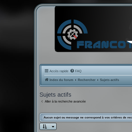
Accès rapide
FAQ
Index du forum
Rechercher
Sujets actifs
Sujets actifs
Aller à la recherche avancée
Aucun sujet ou message ne correspond à vos critères de re