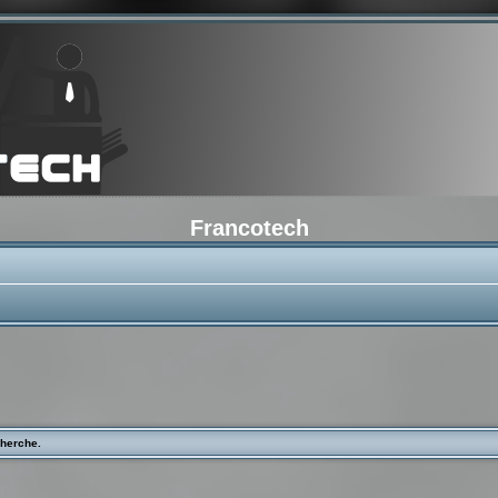
Francotech
cherche.