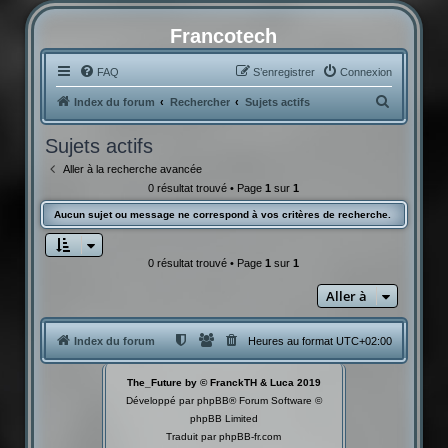
Francotech
FAQ
S’enregistrer
Connexion
R
Index du forum
Rechercher
Sujets actifs
e
Sujets actifs
c
Aller à la recherche avancée
h
0 résultat trouvé • Page
1
sur
1
e
Aucun sujet ou message ne correspond à vos critères de recherche.
r
c
0 résultat trouvé • Page
1
sur
1
h
Aller à
e
r
Index du forum
Heures au format
UTC+02:00
The_Future by © FranckTH & Luca 2019
Développé par
phpBB
® Forum Software ©
phpBB Limited
Traduit par
phpBB-fr.com