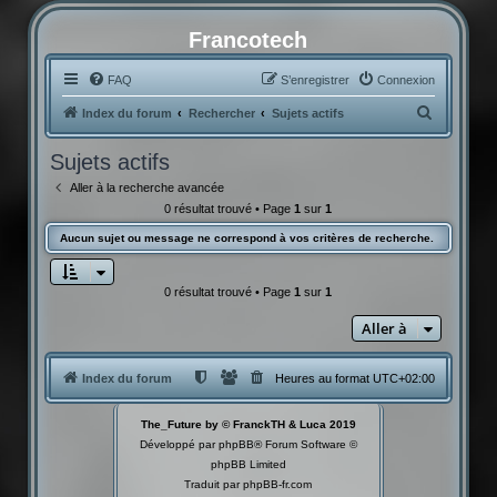
Francotech
FAQ
S’enregistrer
Connexion
R
Index du forum
Rechercher
Sujets actifs
e
Sujets actifs
c
Aller à la recherche avancée
h
0 résultat trouvé • Page
1
sur
1
e
Aucun sujet ou message ne correspond à vos critères de recherche.
r
c
0 résultat trouvé • Page
1
sur
1
h
Aller à
e
r
Index du forum
Heures au format
UTC+02:00
The_Future by © FranckTH & Luca 2019
Développé par
phpBB
® Forum Software ©
phpBB Limited
Traduit par
phpBB-fr.com