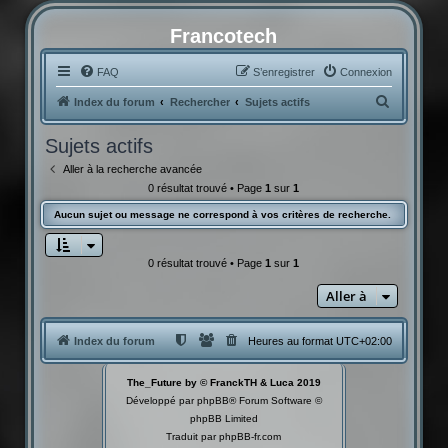
Francotech
FAQ
S’enregistrer
Connexion
R
Index du forum
Rechercher
Sujets actifs
e
Sujets actifs
c
Aller à la recherche avancée
h
0 résultat trouvé • Page
1
sur
1
e
Aucun sujet ou message ne correspond à vos critères de recherche.
r
c
0 résultat trouvé • Page
1
sur
1
h
Aller à
e
r
Index du forum
Heures au format
UTC+02:00
The_Future by © FranckTH & Luca 2019
Développé par
phpBB
® Forum Software ©
phpBB Limited
Traduit par
phpBB-fr.com