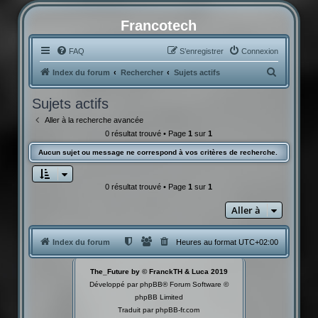
Francotech
FAQ
S’enregistrer
Connexion
R
Index du forum
Rechercher
Sujets actifs
e
Sujets actifs
c
Aller à la recherche avancée
h
0 résultat trouvé • Page
1
sur
1
e
Aucun sujet ou message ne correspond à vos critères de recherche.
r
c
0 résultat trouvé • Page
1
sur
1
h
Aller à
e
r
Index du forum
Heures au format
UTC+02:00
The_Future by © FranckTH & Luca 2019
Développé par
phpBB
® Forum Software ©
phpBB Limited
Traduit par
phpBB-fr.com