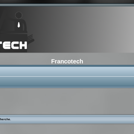
Francotech
cherche.