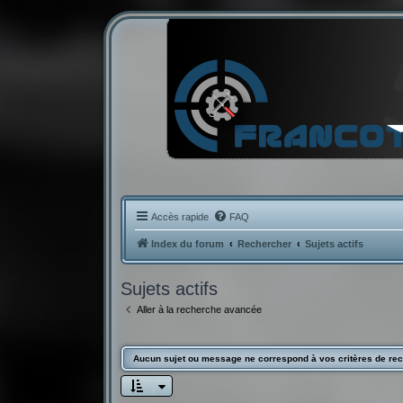
Accès rapide
FAQ
Index du forum
Rechercher
Sujets actifs
Sujets actifs
Aller à la recherche avancée
Aucun sujet ou message ne correspond à vos critères de re