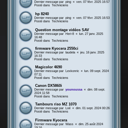
Dernier message par
ping
«
ven. 07 févr. 2025 16:57
Posté dans
Techniciens
hp 8240
Dernier message par
ping
«
ven. 07 févr. 2025 16:53
Posté dans
Techniciens
Question montage vidéos SAV
Dernier message par
Heri-8
«
lun. 27 janv. 2025
16:48
Posté dans
Techniciens
firmware Kyocera 2550ci
Dernier message par
laudela
«
jeu. 16 janv. 2025
16:33
Posté dans
Techniciens
Magicolor 4690
Dernier message par
Lexkonric
«
lun. 09 sept. 2024
07:11
Posté dans
Techniciens
Canon DX5860i
Dernier message par
younoussa
«
dim. 08 sept.
2024 11:58
Posté dans
Techniciens
Tambours riso MZ 1070
Dernier message par
Loé
«
dim. 01 sept. 2024 00:26
Posté dans
Techniciens
Firmware Kyocera
Dernier message par
Wass
«
dim. 25 août 2024
19:16