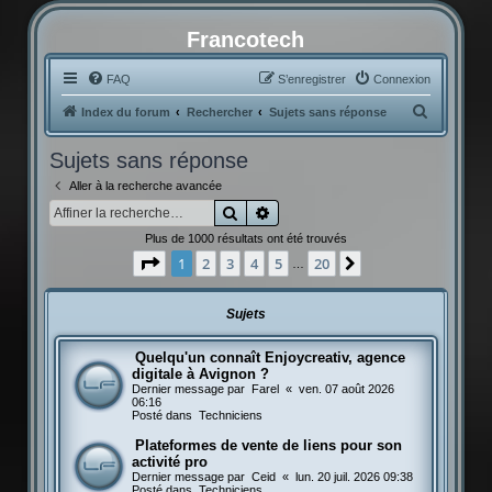
Francotech
FAQ
S’enregistrer
Connexion
R
Index du forum
Rechercher
Sujets sans réponse
e
Sujets sans réponse
c
Aller à la recherche avancée
h
Rechercher
Recherche avancée
e
Plus de 1000 résultats ont été trouvés
r
Page
1
sur
20
1
2
3
4
5
20
Suivante
…
c
h
Sujets
e
r
Quelqu'un connaît Enjoycreativ, agence
digitale à Avignon ?
Dernier message par
Farel
«
ven. 07 août 2026
06:16
Posté dans
Techniciens
Plateformes de vente de liens pour son
activité pro
Dernier message par
Ceid
«
lun. 20 juil. 2026 09:38
Posté dans
Techniciens