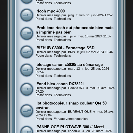
Posté dans
Techniciens
ricoh mpc 4000
Dernier message par
ping
«
ven. 21 juin 2024 17:52
Posté dans
Techniciens
Problème ricoh qui photocopie bien mais
n imprimé pas bien
Dernier message par
Tpi
«
mer. 15 mai 2024 21:07
Posté dans
Techniciens
BIZHUB C300i - Formatage SSD
Dernier message par
BMN
«
jeu. 02 mai 2024 15:46
Posté dans
Techniciens
blocage canon c5030i au démarrage
Dernier message par
marc.13
«
jeu. 25 avr. 2024
09:54
Posté dans
Techniciens
Fond bleu canon DX3822i
Dernier message par
ludovic 974
«
mar. 09 avr. 2024
07:20
Posté dans
Techniciens
lot photocopieur sharp couleur Qte 50
environ
Dernier message par
BUREAUTIQUE
«
mer. 03 avr.
2024 19:04
Posté dans
Espace vente occasion
PANNE OCE PLOTWAVE 300 // Merci
Dernier message par
cacou31
«
jeu. 28 mars 2024