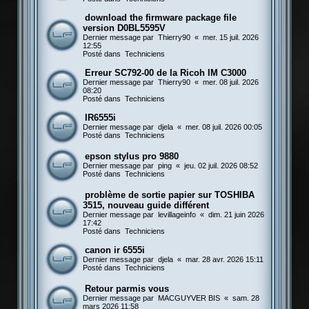
download the firmware package file
version D0BL5595V
Dernier message par
Thierry90
«
mer. 15 juil. 2026
12:55
Posté dans
Techniciens
Erreur SC792-00 de la Ricoh IM C3000
Dernier message par
Thierry90
«
mer. 08 juil. 2026
08:20
Posté dans
Techniciens
IR6555i
Dernier message par
djela
«
mer. 08 juil. 2026 00:05
Posté dans
Techniciens
epson stylus pro 9880
Dernier message par
ping
«
jeu. 02 juil. 2026 08:52
Posté dans
Techniciens
problème de sortie papier sur TOSHIBA
3515, nouveau guide différent
Dernier message par
levillageinfo
«
dim. 21 juin 2026
17:42
Posté dans
Techniciens
canon ir 6555i
Dernier message par
djela
«
mar. 28 avr. 2026 15:11
Posté dans
Techniciens
Retour parmis vous
Dernier message par
MACGUYVER BIS
«
sam. 28
mars 2026 11:58