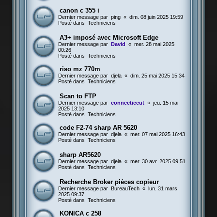
canon c 355 i
Dernier message par
ping
«
dim. 08 juin 2025 19:59
Posté dans
Techniciens
A3+ imposé avec Microsoft Edge
Dernier message par
David
«
mer. 28 mai 2025
00:26
Posté dans
Techniciens
riso mz 770m
Dernier message par
djela
«
dim. 25 mai 2025 15:34
Posté dans
Techniciens
Scan to FTP
Dernier message par
connecticcut
«
jeu. 15 mai
2025 13:10
Posté dans
Techniciens
code F2-74 sharp AR 5620
Dernier message par
djela
«
mer. 07 mai 2025 16:43
Posté dans
Techniciens
sharp AR5620
Dernier message par
djela
«
mer. 30 avr. 2025 09:51
Posté dans
Techniciens
Recherche Broker pièces copieur
Dernier message par
BureauTech
«
lun. 31 mars
2025 09:37
Posté dans
Techniciens
KONICA c 258