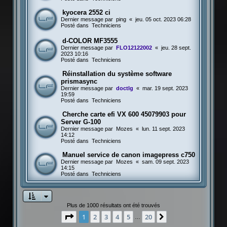
kyocera 2552 ci
Dernier message par
ping
«
jeu. 05 oct. 2023 06:28
Posté dans
Techniciens
d-COLOR MF3555
Dernier message par
FLO12122002
«
jeu. 28 sept.
2023 10:16
Posté dans
Techniciens
Réinstallation du système software
prismasync
Dernier message par
doctlg
«
mar. 19 sept. 2023
19:59
Posté dans
Techniciens
Cherche carte efi VX 600 45079903 pour
Server G-100
Dernier message par
Mozes
«
lun. 11 sept. 2023
14:12
Posté dans
Techniciens
Manuel service de canon imagepress c750
Dernier message par
Mozes
«
sam. 09 sept. 2023
14:15
Posté dans
Techniciens
Plus de 1000 résultats ont été trouvés
Page
1
sur
20
1
2
3
4
5
20
Suivante
…