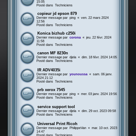
15:05
Posté dans
Techniciens
copieur jd epson 879
Dernier message par
ping
«
ven. 22 mars 2024
12:56
Posté dans
Techniciens
Konica bizhub c250i
Dernier message par
corona
«
jeu. 22 févr. 2024
11:58
Posté dans
Techniciens
canon MF 8230n
Dernier message par
djela
«
dim. 18 févr. 2024 14:05
Posté dans
Techniciens
IR ADV4035i
Dernier message par
younoussa
«
sam. 06 janv.
2024 21:12
Posté dans
Techniciens
prb xerox 7545
Dernier message par
ping
«
mer. 03 janv. 2024 19:56
Posté dans
Techniciens
service support tool
Dernier message par
djela
«
dim. 29 oct. 2023 09:58
Posté dans
Techniciens
Universal Print Ricoh
Dernier message par
PhilippeVan
«
mar. 10 oct. 2023
14:47
Posté dans
Techniciens