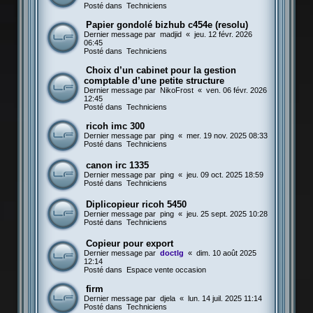
Posté dans
Techniciens
Papier gondolé bizhub c454e (resolu)
Dernier message par
madjid
«
jeu. 12 févr. 2026
06:45
Posté dans
Techniciens
Choix d’un cabinet pour la gestion
comptable d’une petite structure
Dernier message par
NikoFrost
«
ven. 06 févr. 2026
12:45
Posté dans
Techniciens
ricoh imc 300
Dernier message par
ping
«
mer. 19 nov. 2025 08:33
Posté dans
Techniciens
canon irc 1335
Dernier message par
ping
«
jeu. 09 oct. 2025 18:59
Posté dans
Techniciens
Diplicopieur ricoh 5450
Dernier message par
ping
«
jeu. 25 sept. 2025 10:28
Posté dans
Techniciens
Copieur pour export
Dernier message par
doctlg
«
dim. 10 août 2025
12:14
Posté dans
Espace vente occasion
firm
Dernier message par
djela
«
lun. 14 juil. 2025 11:14
Posté dans
Techniciens