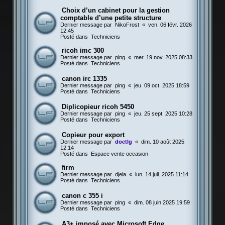
Choix d’un cabinet pour la gestion
comptable d’une petite structure
Dernier message par
NikoFrost
«
ven. 06 févr. 2026
12:45
Posté dans
Techniciens
ricoh imc 300
Dernier message par
ping
«
mer. 19 nov. 2025 08:33
Posté dans
Techniciens
canon irc 1335
Dernier message par
ping
«
jeu. 09 oct. 2025 18:59
Posté dans
Techniciens
Diplicopieur ricoh 5450
Dernier message par
ping
«
jeu. 25 sept. 2025 10:28
Posté dans
Techniciens
Copieur pour export
Dernier message par
doctlg
«
dim. 10 août 2025
12:14
Posté dans
Espace vente occasion
firm
Dernier message par
djela
«
lun. 14 juil. 2025 11:14
Posté dans
Techniciens
canon c 355 i
Dernier message par
ping
«
dim. 08 juin 2025 19:59
Posté dans
Techniciens
A3+ imposé avec Microsoft Edge