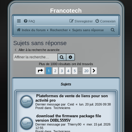
Francotech
FAQ
S’enregistrer
Connexion
R
Index du forum
Rechercher
Sujets sans réponse
e
Sujets sans réponse
c
Aller à la recherche avancée
h
Rechercher
Recherche avancée
e
Plus de 1000 résultats ont été trouvés
r
Page
1
sur
20
1
2
3
4
5
20
Suivante
…
c
h
Sujets
e
r
Plateformes de vente de liens pour son
activité pro
Dernier message par
Ceid
«
lun. 20 juil. 2026 09:38
Posté dans
Techniciens
download the firmware package file
version D0BL5595V
Dernier message par
Thierry90
«
mer. 15 juil. 2026
12:55
Posté dans
Techniciens