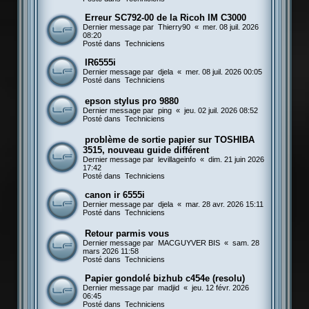
Erreur SC792-00 de la Ricoh IM C3000
Dernier message par
Thierry90
«
mer. 08 juil. 2026
08:20
Posté dans
Techniciens
IR6555i
Dernier message par
djela
«
mer. 08 juil. 2026 00:05
Posté dans
Techniciens
epson stylus pro 9880
Dernier message par
ping
«
jeu. 02 juil. 2026 08:52
Posté dans
Techniciens
problème de sortie papier sur TOSHIBA
3515, nouveau guide différent
Dernier message par
levillageinfo
«
dim. 21 juin 2026
17:42
Posté dans
Techniciens
canon ir 6555i
Dernier message par
djela
«
mar. 28 avr. 2026 15:11
Posté dans
Techniciens
Retour parmis vous
Dernier message par
MACGUYVER BIS
«
sam. 28
mars 2026 11:58
Posté dans
Techniciens
Papier gondolé bizhub c454e (resolu)
Dernier message par
madjid
«
jeu. 12 févr. 2026
06:45
Posté dans
Techniciens