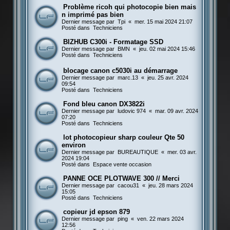
Problème ricoh qui photocopie bien mais
n imprimé pas bien
Dernier message par
Tpi
«
mer. 15 mai 2024 21:07
Posté dans
Techniciens
BIZHUB C300i - Formatage SSD
Dernier message par
BMN
«
jeu. 02 mai 2024 15:46
Posté dans
Techniciens
blocage canon c5030i au démarrage
Dernier message par
marc.13
«
jeu. 25 avr. 2024
09:54
Posté dans
Techniciens
Fond bleu canon DX3822i
Dernier message par
ludovic 974
«
mar. 09 avr. 2024
07:20
Posté dans
Techniciens
lot photocopieur sharp couleur Qte 50
environ
Dernier message par
BUREAUTIQUE
«
mer. 03 avr.
2024 19:04
Posté dans
Espace vente occasion
PANNE OCE PLOTWAVE 300 // Merci
Dernier message par
cacou31
«
jeu. 28 mars 2024
15:05
Posté dans
Techniciens
copieur jd epson 879
Dernier message par
ping
«
ven. 22 mars 2024
12:56