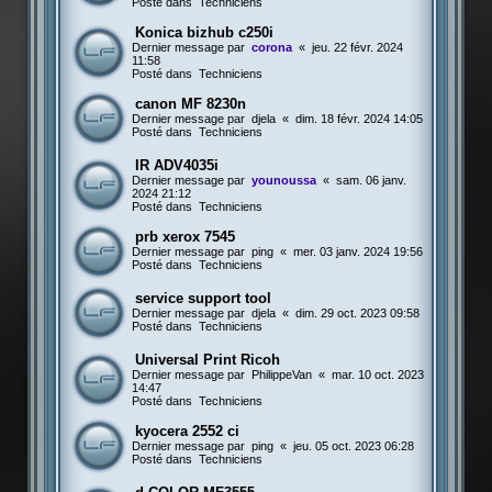
Posté dans
Techniciens
Konica bizhub c250i
Dernier message par
corona
«
jeu. 22 févr. 2024
11:58
Posté dans
Techniciens
canon MF 8230n
Dernier message par
djela
«
dim. 18 févr. 2024 14:05
Posté dans
Techniciens
IR ADV4035i
Dernier message par
younoussa
«
sam. 06 janv.
2024 21:12
Posté dans
Techniciens
prb xerox 7545
Dernier message par
ping
«
mer. 03 janv. 2024 19:56
Posté dans
Techniciens
service support tool
Dernier message par
djela
«
dim. 29 oct. 2023 09:58
Posté dans
Techniciens
Universal Print Ricoh
Dernier message par
PhilippeVan
«
mar. 10 oct. 2023
14:47
Posté dans
Techniciens
kyocera 2552 ci
Dernier message par
ping
«
jeu. 05 oct. 2023 06:28
Posté dans
Techniciens