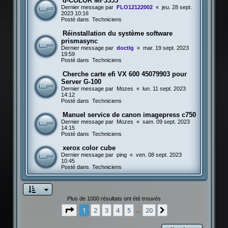
d-COLOR MF3555
Dernier message par
FLO12122002
«
jeu. 28 sept.
2023 10:16
Posté dans
Techniciens
Réinstallation du système software
prismasync
Dernier message par
doctlg
«
mar. 19 sept. 2023
19:59
Posté dans
Techniciens
Cherche carte efi VX 600 45079903 pour
Server G-100
Dernier message par
Mozes
«
lun. 11 sept. 2023
14:12
Posté dans
Techniciens
Manuel service de canon imagepress c750
Dernier message par
Mozes
«
sam. 09 sept. 2023
14:15
Posté dans
Techniciens
xerox color cube
Dernier message par
ping
«
ven. 08 sept. 2023
10:45
Posté dans
Techniciens
Plus de 1000 résultats ont été trouvés
Page
1
sur
20
1
2
3
4
5
20
Suivante
…