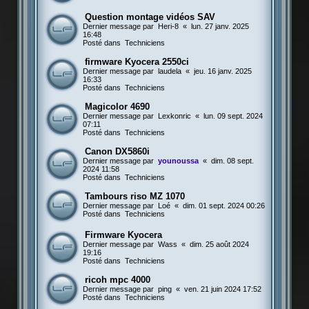
Question montage vidéos SAV
Dernier message par
Heri-8
«
lun. 27 janv. 2025
16:48
Posté dans
Techniciens
firmware Kyocera 2550ci
Dernier message par
laudela
«
jeu. 16 janv. 2025
16:33
Posté dans
Techniciens
Magicolor 4690
Dernier message par
Lexkonric
«
lun. 09 sept. 2024
07:11
Posté dans
Techniciens
Canon DX5860i
Dernier message par
younoussa
«
dim. 08 sept.
2024 11:58
Posté dans
Techniciens
Tambours riso MZ 1070
Dernier message par
Loé
«
dim. 01 sept. 2024 00:26
Posté dans
Techniciens
Firmware Kyocera
Dernier message par
Wass
«
dim. 25 août 2024
19:16
Posté dans
Techniciens
ricoh mpc 4000
Dernier message par
ping
«
ven. 21 juin 2024 17:52
Posté dans
Techniciens