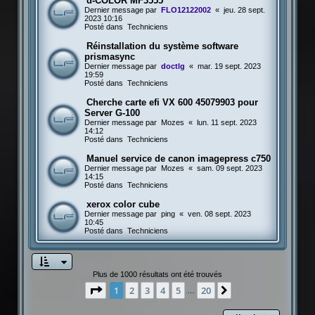
d-COLOR MF3555
Dernier message par
FLO12122002
«
jeu. 28 sept.
2023 10:16
Posté dans
Techniciens
Réinstallation du système software
prismasync
Dernier message par
doctlg
«
mar. 19 sept. 2023
19:59
Posté dans
Techniciens
Cherche carte efi VX 600 45079903 pour
Server G-100
Dernier message par
Mozes
«
lun. 11 sept. 2023
14:12
Posté dans
Techniciens
Manuel service de canon imagepress c750
Dernier message par
Mozes
«
sam. 09 sept. 2023
14:15
Posté dans
Techniciens
xerox color cube
Dernier message par
ping
«
ven. 08 sept. 2023
10:45
Posté dans
Techniciens
Plus de 1000 résultats ont été trouvés
Page
1
sur
20
1
2
3
4
5
20
Suivante
…