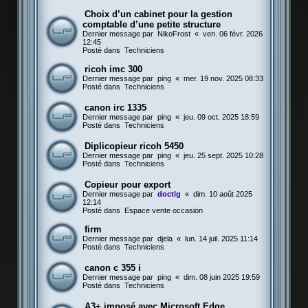
Choix d’un cabinet pour la gestion
comptable d’une petite structure
Dernier message par
NikoFrost
«
ven. 06 févr. 2026
12:45
Posté dans
Techniciens
ricoh imc 300
Dernier message par
ping
«
mer. 19 nov. 2025 08:33
Posté dans
Techniciens
canon irc 1335
Dernier message par
ping
«
jeu. 09 oct. 2025 18:59
Posté dans
Techniciens
Diplicopieur ricoh 5450
Dernier message par
ping
«
jeu. 25 sept. 2025 10:28
Posté dans
Techniciens
Copieur pour export
Dernier message par
doctlg
«
dim. 10 août 2025
12:14
Posté dans
Espace vente occasion
firm
Dernier message par
djela
«
lun. 14 juil. 2025 11:14
Posté dans
Techniciens
canon c 355 i
Dernier message par
ping
«
dim. 08 juin 2025 19:59
Posté dans
Techniciens
A3+ imposé avec Microsoft Edge