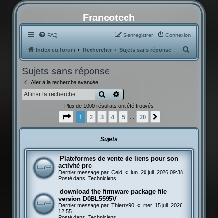
Francotech
FAQ
S’enregistrer
Connexion
R
Index du forum
Rechercher
Sujets sans réponse
e
Sujets sans réponse
c
Aller à la recherche avancée
h
Rechercher
Recherche avancée
e
Plus de 1000 résultats ont été trouvés
r
Page
1
sur
20
1
2
3
4
5
20
Suivante
…
c
h
Sujets
e
r
Plateformes de vente de liens pour son
activité pro
Dernier message par
Ceid
«
lun. 20 juil. 2026 09:38
Posté dans
Techniciens
download the firmware package file
version D0BL5595V
Dernier message par
Thierry90
«
mer. 15 juil. 2026
12:55
Posté dans
Techniciens