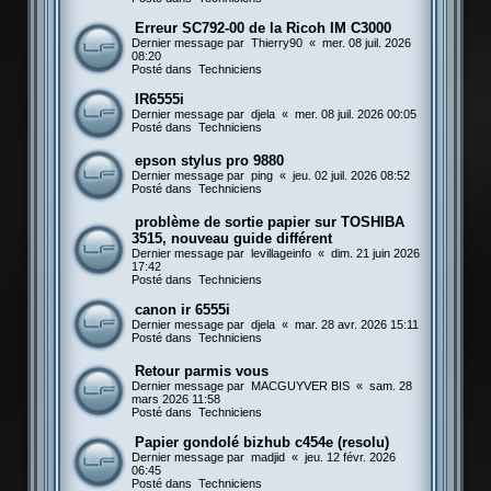
Erreur SC792-00 de la Ricoh IM C3000
Dernier message par
Thierry90
«
mer. 08 juil. 2026
08:20
Posté dans
Techniciens
IR6555i
Dernier message par
djela
«
mer. 08 juil. 2026 00:05
Posté dans
Techniciens
epson stylus pro 9880
Dernier message par
ping
«
jeu. 02 juil. 2026 08:52
Posté dans
Techniciens
problème de sortie papier sur TOSHIBA
3515, nouveau guide différent
Dernier message par
levillageinfo
«
dim. 21 juin 2026
17:42
Posté dans
Techniciens
canon ir 6555i
Dernier message par
djela
«
mar. 28 avr. 2026 15:11
Posté dans
Techniciens
Retour parmis vous
Dernier message par
MACGUYVER BIS
«
sam. 28
mars 2026 11:58
Posté dans
Techniciens
Papier gondolé bizhub c454e (resolu)
Dernier message par
madjid
«
jeu. 12 févr. 2026
06:45
Posté dans
Techniciens