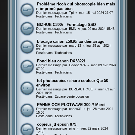
Problème ricoh qui photocopie bien mais
n imprimé pas bien
Dernier message par
Tpi
«
mer. 15 mai 2024 21:07
Posté dans
Techniciens
BIZHUB C300i - Formatage SSD
Dernier message par
BMN
«
jeu. 02 mai 2024 15:46
Posté dans
Techniciens
blocage canon c5030i au démarrage
Dernier message par
marc.13
«
jeu. 25 avr. 2024
09:54
Posté dans
Techniciens
Fond bleu canon DX3822i
Dernier message par
ludovic 974
«
mar. 09 avr. 2024
07:20
Posté dans
Techniciens
lot photocopieur sharp couleur Qte 50
environ
Dernier message par
BUREAUTIQUE
«
mer. 03 avr.
2024 19:04
Posté dans
Espace vente occasion
PANNE OCE PLOTWAVE 300 // Merci
Dernier message par
cacou31
«
jeu. 28 mars 2024
15:05
Posté dans
Techniciens
copieur jd epson 879
Dernier message par
ping
«
ven. 22 mars 2024
12:56