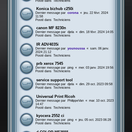
Posté dans
Techniciens
Konica bizhub c250i
Dernier message par
corona
«
jeu. 22 févr. 2024
11:58
Posté dans
Techniciens
canon MF 8230n
Dernier message par
djela
«
dim. 18 févr. 2024 14:05
Posté dans
Techniciens
IR ADV4035i
Dernier message par
younoussa
«
sam. 06 janv.
2024 21:12
Posté dans
Techniciens
prb xerox 7545
Dernier message par
ping
«
mer. 03 janv. 2024 19:56
Posté dans
Techniciens
service support tool
Dernier message par
djela
«
dim. 29 oct. 2023 09:58
Posté dans
Techniciens
Universal Print Ricoh
Dernier message par
PhilippeVan
«
mar. 10 oct. 2023
14:47
Posté dans
Techniciens
kyocera 2552 ci
Dernier message par
ping
«
jeu. 05 oct. 2023 06:28
Posté dans
Techniciens