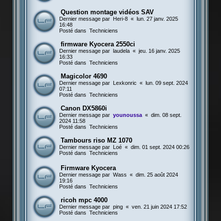
Question montage vidéos SAV
Dernier message par
Heri-8
«
lun. 27 janv. 2025
16:48
Posté dans
Techniciens
firmware Kyocera 2550ci
Dernier message par
laudela
«
jeu. 16 janv. 2025
16:33
Posté dans
Techniciens
Magicolor 4690
Dernier message par
Lexkonric
«
lun. 09 sept. 2024
07:11
Posté dans
Techniciens
Canon DX5860i
Dernier message par
younoussa
«
dim. 08 sept.
2024 11:58
Posté dans
Techniciens
Tambours riso MZ 1070
Dernier message par
Loé
«
dim. 01 sept. 2024 00:26
Posté dans
Techniciens
Firmware Kyocera
Dernier message par
Wass
«
dim. 25 août 2024
19:16
Posté dans
Techniciens
ricoh mpc 4000
Dernier message par
ping
«
ven. 21 juin 2024 17:52
Posté dans
Techniciens