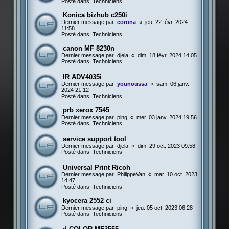
Posté dans
Techniciens
Konica bizhub c250i
Dernier message par
corona
«
jeu. 22 févr. 2024
11:58
Posté dans
Techniciens
canon MF 8230n
Dernier message par
djela
«
dim. 18 févr. 2024 14:05
Posté dans
Techniciens
IR ADV4035i
Dernier message par
younoussa
«
sam. 06 janv.
2024 21:12
Posté dans
Techniciens
prb xerox 7545
Dernier message par
ping
«
mer. 03 janv. 2024 19:56
Posté dans
Techniciens
service support tool
Dernier message par
djela
«
dim. 29 oct. 2023 09:58
Posté dans
Techniciens
Universal Print Ricoh
Dernier message par
PhilippeVan
«
mar. 10 oct. 2023
14:47
Posté dans
Techniciens
kyocera 2552 ci
Dernier message par
ping
«
jeu. 05 oct. 2023 06:28
Posté dans
Techniciens