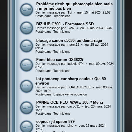
Problème ricoh qui photocopie bien mais
n imprimé pas bien
Dernier message par
Tpi
«
mer. 15 mai 2024 21:07
Posté dans
Techniciens
BIZHUB C300i - Formatage SSD
Dernier message par
BMN
«
jeu. 02 mai 2024 15:46
Posté dans
Techniciens
blocage canon c5030i au démarrage
Dernier message par
marc.13
«
jeu. 25 avr. 2024
09:54
Posté dans
Techniciens
Fond bleu canon DX3822i
Dernier message par
ludovic 974
«
mar. 09 avr. 2024
07:20
Posté dans
Techniciens
lot photocopieur sharp couleur Qte 50
environ
Dernier message par
BUREAUTIQUE
«
mer. 03 avr.
2024 19:04
Posté dans
Espace vente occasion
PANNE OCE PLOTWAVE 300 // Merci
Dernier message par
cacou31
«
jeu. 28 mars 2024
15:05
Posté dans
Techniciens
copieur jd epson 879
Dernier message par
ping
«
ven. 22 mars 2024
12:56