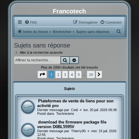
Francotech
FAQ
S’enregistrer
Connexion
R
Index du forum
Rechercher
Sujets sans réponse
e
Sujets sans réponse
c
Aller à la recherche avancée
h
Rechercher
Recherche avancée
e
Plus de 1000 résultats ont été trouvés
r
Page
1
sur
20
1
2
3
4
5
20
Suivante
…
c
h
Sujets
e
r
Plateformes de vente de liens pour son
activité pro
Dernier message par
Ceid
«
lun. 20 juil. 2026 09:38
Posté dans
Techniciens
download the firmware package file
version D0BL5595V
Dernier message par
Thierry90
«
mer. 15 juil. 2026
12:55
Posté dans
Techniciens