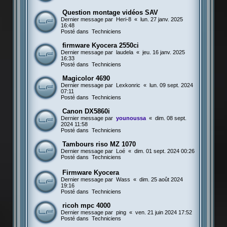
Question montage vidéos SAV
Dernier message par
Heri-8
«
lun. 27 janv. 2025
16:48
Posté dans
Techniciens
firmware Kyocera 2550ci
Dernier message par
laudela
«
jeu. 16 janv. 2025
16:33
Posté dans
Techniciens
Magicolor 4690
Dernier message par
Lexkonric
«
lun. 09 sept. 2024
07:11
Posté dans
Techniciens
Canon DX5860i
Dernier message par
younoussa
«
dim. 08 sept.
2024 11:58
Posté dans
Techniciens
Tambours riso MZ 1070
Dernier message par
Loé
«
dim. 01 sept. 2024 00:26
Posté dans
Techniciens
Firmware Kyocera
Dernier message par
Wass
«
dim. 25 août 2024
19:16
Posté dans
Techniciens
ricoh mpc 4000
Dernier message par
ping
«
ven. 21 juin 2024 17:52
Posté dans
Techniciens