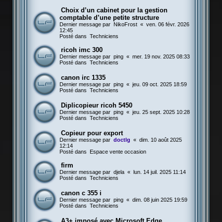
Choix d’un cabinet pour la gestion
comptable d’une petite structure
Dernier message par
NikoFrost
«
ven. 06 févr. 2026
12:45
Posté dans
Techniciens
ricoh imc 300
Dernier message par
ping
«
mer. 19 nov. 2025 08:33
Posté dans
Techniciens
canon irc 1335
Dernier message par
ping
«
jeu. 09 oct. 2025 18:59
Posté dans
Techniciens
Diplicopieur ricoh 5450
Dernier message par
ping
«
jeu. 25 sept. 2025 10:28
Posté dans
Techniciens
Copieur pour export
Dernier message par
doctlg
«
dim. 10 août 2025
12:14
Posté dans
Espace vente occasion
firm
Dernier message par
djela
«
lun. 14 juil. 2025 11:14
Posté dans
Techniciens
canon c 355 i
Dernier message par
ping
«
dim. 08 juin 2025 19:59
Posté dans
Techniciens
A3+ imposé avec Microsoft Edge