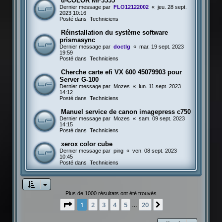
d-COLOR MF3555
Dernier message par
FLO12122002
«
jeu. 28 sept.
2023 10:16
Posté dans
Techniciens
Réinstallation du système software
prismasync
Dernier message par
doctlg
«
mar. 19 sept. 2023
19:59
Posté dans
Techniciens
Cherche carte efi VX 600 45079903 pour
Server G-100
Dernier message par
Mozes
«
lun. 11 sept. 2023
14:12
Posté dans
Techniciens
Manuel service de canon imagepress c750
Dernier message par
Mozes
«
sam. 09 sept. 2023
14:15
Posté dans
Techniciens
xerox color cube
Dernier message par
ping
«
ven. 08 sept. 2023
10:45
Posté dans
Techniciens
Plus de 1000 résultats ont été trouvés
Page
1
sur
20
1
2
3
4
5
20
Suivante
…