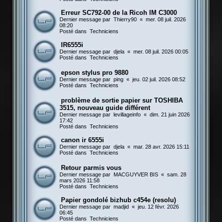
Erreur SC792-00 de la Ricoh IM C3000
Dernier message par
Thierry90
«
mer. 08 juil. 2026
08:20
Posté dans
Techniciens
IR6555i
Dernier message par
djela
«
mer. 08 juil. 2026 00:05
Posté dans
Techniciens
epson stylus pro 9880
Dernier message par
ping
«
jeu. 02 juil. 2026 08:52
Posté dans
Techniciens
problème de sortie papier sur TOSHIBA
3515, nouveau guide différent
Dernier message par
levillageinfo
«
dim. 21 juin 2026
17:42
Posté dans
Techniciens
canon ir 6555i
Dernier message par
djela
«
mar. 28 avr. 2026 15:11
Posté dans
Techniciens
Retour parmis vous
Dernier message par
MACGUYVER BIS
«
sam. 28
mars 2026 11:58
Posté dans
Techniciens
Papier gondolé bizhub c454e (resolu)
Dernier message par
madjid
«
jeu. 12 févr. 2026
06:45
Posté dans
Techniciens