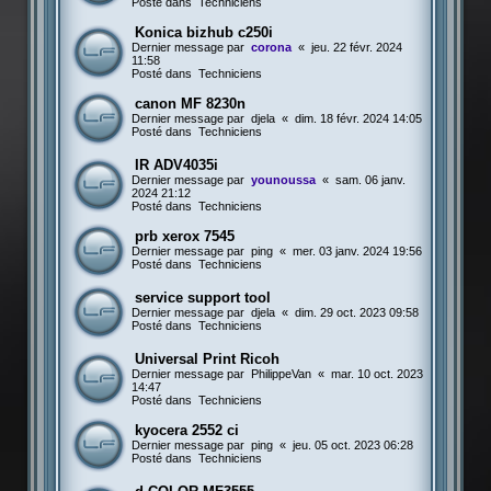
Posté dans
Techniciens
Konica bizhub c250i
Dernier message par
corona
«
jeu. 22 févr. 2024
11:58
Posté dans
Techniciens
canon MF 8230n
Dernier message par
djela
«
dim. 18 févr. 2024 14:05
Posté dans
Techniciens
IR ADV4035i
Dernier message par
younoussa
«
sam. 06 janv.
2024 21:12
Posté dans
Techniciens
prb xerox 7545
Dernier message par
ping
«
mer. 03 janv. 2024 19:56
Posté dans
Techniciens
service support tool
Dernier message par
djela
«
dim. 29 oct. 2023 09:58
Posté dans
Techniciens
Universal Print Ricoh
Dernier message par
PhilippeVan
«
mar. 10 oct. 2023
14:47
Posté dans
Techniciens
kyocera 2552 ci
Dernier message par
ping
«
jeu. 05 oct. 2023 06:28
Posté dans
Techniciens