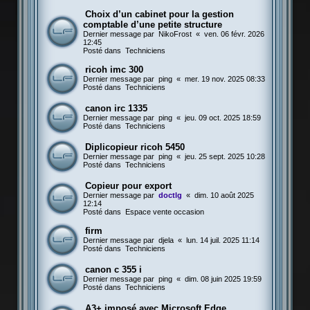
Choix d’un cabinet pour la gestion
comptable d’une petite structure
Dernier message par
NikoFrost
«
ven. 06 févr. 2026
12:45
Posté dans
Techniciens
ricoh imc 300
Dernier message par
ping
«
mer. 19 nov. 2025 08:33
Posté dans
Techniciens
canon irc 1335
Dernier message par
ping
«
jeu. 09 oct. 2025 18:59
Posté dans
Techniciens
Diplicopieur ricoh 5450
Dernier message par
ping
«
jeu. 25 sept. 2025 10:28
Posté dans
Techniciens
Copieur pour export
Dernier message par
doctlg
«
dim. 10 août 2025
12:14
Posté dans
Espace vente occasion
firm
Dernier message par
djela
«
lun. 14 juil. 2025 11:14
Posté dans
Techniciens
canon c 355 i
Dernier message par
ping
«
dim. 08 juin 2025 19:59
Posté dans
Techniciens
A3+ imposé avec Microsoft Edge