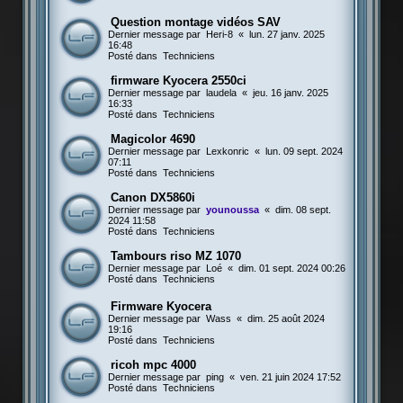
Question montage vidéos SAV
Dernier message par
Heri-8
«
lun. 27 janv. 2025
16:48
Posté dans
Techniciens
firmware Kyocera 2550ci
Dernier message par
laudela
«
jeu. 16 janv. 2025
16:33
Posté dans
Techniciens
Magicolor 4690
Dernier message par
Lexkonric
«
lun. 09 sept. 2024
07:11
Posté dans
Techniciens
Canon DX5860i
Dernier message par
younoussa
«
dim. 08 sept.
2024 11:58
Posté dans
Techniciens
Tambours riso MZ 1070
Dernier message par
Loé
«
dim. 01 sept. 2024 00:26
Posté dans
Techniciens
Firmware Kyocera
Dernier message par
Wass
«
dim. 25 août 2024
19:16
Posté dans
Techniciens
ricoh mpc 4000
Dernier message par
ping
«
ven. 21 juin 2024 17:52
Posté dans
Techniciens