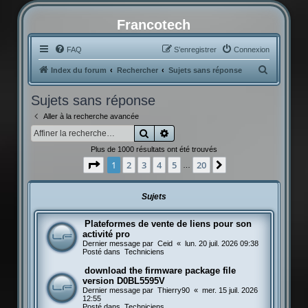
Francotech
FAQ
S’enregistrer
Connexion
R
Index du forum
Rechercher
Sujets sans réponse
e
Sujets sans réponse
c
Aller à la recherche avancée
h
Rechercher
Recherche avancée
e
Plus de 1000 résultats ont été trouvés
r
Page
1
sur
20
1
2
3
4
5
20
Suivante
…
c
h
Sujets
e
r
Plateformes de vente de liens pour son
activité pro
Dernier message par
Ceid
«
lun. 20 juil. 2026 09:38
Posté dans
Techniciens
download the firmware package file
version D0BL5595V
Dernier message par
Thierry90
«
mer. 15 juil. 2026
12:55
Posté dans
Techniciens