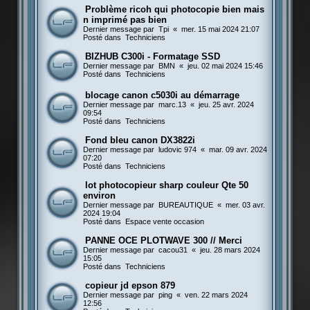
Problème ricoh qui photocopie bien mais
n imprimé pas bien
Dernier message par
Tpi
«
mer. 15 mai 2024 21:07
Posté dans
Techniciens
BIZHUB C300i - Formatage SSD
Dernier message par
BMN
«
jeu. 02 mai 2024 15:46
Posté dans
Techniciens
blocage canon c5030i au démarrage
Dernier message par
marc.13
«
jeu. 25 avr. 2024
09:54
Posté dans
Techniciens
Fond bleu canon DX3822i
Dernier message par
ludovic 974
«
mar. 09 avr. 2024
07:20
Posté dans
Techniciens
lot photocopieur sharp couleur Qte 50
environ
Dernier message par
BUREAUTIQUE
«
mer. 03 avr.
2024 19:04
Posté dans
Espace vente occasion
PANNE OCE PLOTWAVE 300 // Merci
Dernier message par
cacou31
«
jeu. 28 mars 2024
15:05
Posté dans
Techniciens
copieur jd epson 879
Dernier message par
ping
«
ven. 22 mars 2024
12:56