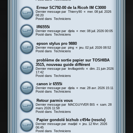
Erreur SC792-00 de la Ricoh IM C3000
Dernier message par
Thierry90
«
mer. 08 juil. 2026
08:20
Posté dans
Techniciens
IR6555i
Dernier message par
djela
«
mer. 08 juil. 2026 00:05
Posté dans
Techniciens
epson stylus pro 9880
Dernier message par
ping
«
jeu. 02 juil. 2026 08:52
Posté dans
Techniciens
problème de sortie papier sur TOSHIBA
3515, nouveau guide différent
Dernier message par
levillageinfo
«
dim. 21 juin 2026
17:42
Posté dans
Techniciens
canon ir 6555i
Dernier message par
djela
«
mar. 28 avr. 2026 15:11
Posté dans
Techniciens
Retour parmis vous
Dernier message par
MACGUYVER BIS
«
sam. 28
mars 2026 11:58
Posté dans
Techniciens
Papier gondolé bizhub c454e (resolu)
Dernier message par
madjid
«
jeu. 12 févr. 2026
06:45
Posté dans
Techniciens