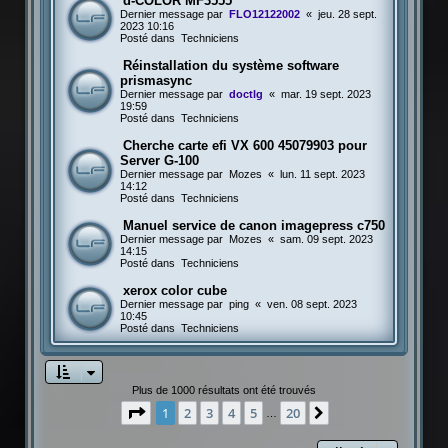
d-COLOR MF3555
Dernier message par
FLO12122002
«
jeu. 28 sept.
2023 10:16
Posté dans
Techniciens
Réinstallation du système software
prismasync
Dernier message par
doctlg
«
mar. 19 sept. 2023
19:59
Posté dans
Techniciens
Cherche carte efi VX 600 45079903 pour
Server G-100
Dernier message par
Mozes
«
lun. 11 sept. 2023
14:12
Posté dans
Techniciens
Manuel service de canon imagepress c750
Dernier message par
Mozes
«
sam. 09 sept. 2023
14:15
Posté dans
Techniciens
xerox color cube
Dernier message par
ping
«
ven. 08 sept. 2023
10:45
Posté dans
Techniciens
Plus de 1000 résultats ont été trouvés
Page
1
sur
20
1
2
3
4
5
20
Suivante
…