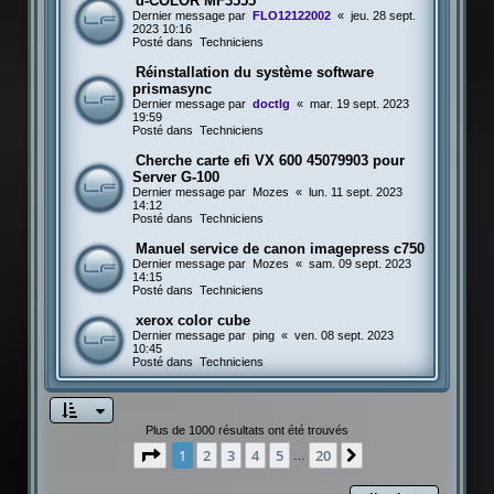
d-COLOR MF3555
Dernier message par
FLO12122002
«
jeu. 28 sept.
2023 10:16
Posté dans
Techniciens
Réinstallation du système software
prismasync
Dernier message par
doctlg
«
mar. 19 sept. 2023
19:59
Posté dans
Techniciens
Cherche carte efi VX 600 45079903 pour
Server G-100
Dernier message par
Mozes
«
lun. 11 sept. 2023
14:12
Posté dans
Techniciens
Manuel service de canon imagepress c750
Dernier message par
Mozes
«
sam. 09 sept. 2023
14:15
Posté dans
Techniciens
xerox color cube
Dernier message par
ping
«
ven. 08 sept. 2023
10:45
Posté dans
Techniciens
Plus de 1000 résultats ont été trouvés
Page
1
sur
20
1
2
3
4
5
20
Suivante
…