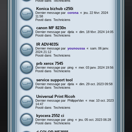
Posté dans
Techniciens
Konica bizhub c250i
Dernier message par
corona
«
jeu. 22 févr. 2024
11:58
Posté dans
Techniciens
canon MF 8230n
Dernier message par
djela
«
dim. 18 févr. 2024 14:05
Posté dans
Techniciens
IR ADV4035i
Dernier message par
younoussa
«
sam. 06 janv.
2024 21:12
Posté dans
Techniciens
prb xerox 7545
Dernier message par
ping
«
mer. 03 janv. 2024 19:56
Posté dans
Techniciens
service support tool
Dernier message par
djela
«
dim. 29 oct. 2023 09:58
Posté dans
Techniciens
Universal Print Ricoh
Dernier message par
PhilippeVan
«
mar. 10 oct. 2023
14:47
Posté dans
Techniciens
kyocera 2552 ci
Dernier message par
ping
«
jeu. 05 oct. 2023 06:28
Posté dans
Techniciens