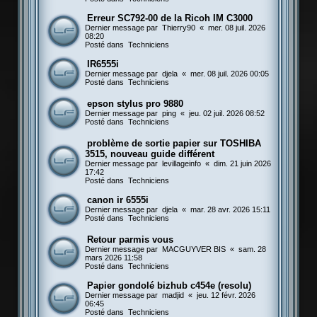
Erreur SC792-00 de la Ricoh IM C3000
Dernier message par
Thierry90
«
mer. 08 juil. 2026
08:20
Posté dans
Techniciens
IR6555i
Dernier message par
djela
«
mer. 08 juil. 2026 00:05
Posté dans
Techniciens
epson stylus pro 9880
Dernier message par
ping
«
jeu. 02 juil. 2026 08:52
Posté dans
Techniciens
problème de sortie papier sur TOSHIBA
3515, nouveau guide différent
Dernier message par
levillageinfo
«
dim. 21 juin 2026
17:42
Posté dans
Techniciens
canon ir 6555i
Dernier message par
djela
«
mar. 28 avr. 2026 15:11
Posté dans
Techniciens
Retour parmis vous
Dernier message par
MACGUYVER BIS
«
sam. 28
mars 2026 11:58
Posté dans
Techniciens
Papier gondolé bizhub c454e (resolu)
Dernier message par
madjid
«
jeu. 12 févr. 2026
06:45
Posté dans
Techniciens