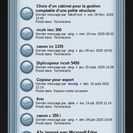
Choix d’un cabinet pour la gestion
comptable d’une petite structure
Dernier message par
NikoFrost
«
ven. 06 févr. 2026
12:45
Posté dans
Techniciens
ricoh imc 300
Dernier message par
ping
«
mer. 19 nov. 2025 08:33
Posté dans
Techniciens
canon irc 1335
Dernier message par
ping
«
jeu. 09 oct. 2025 18:59
Posté dans
Techniciens
Diplicopieur ricoh 5450
Dernier message par
ping
«
jeu. 25 sept. 2025 10:28
Posté dans
Techniciens
Copieur pour export
Dernier message par
doctlg
«
dim. 10 août 2025
12:14
Posté dans
Espace vente occasion
firm
Dernier message par
djela
«
lun. 14 juil. 2025 11:14
Posté dans
Techniciens
canon c 355 i
Dernier message par
ping
«
dim. 08 juin 2025 19:59
Posté dans
Techniciens
A3+ imposé avec Microsoft Edge