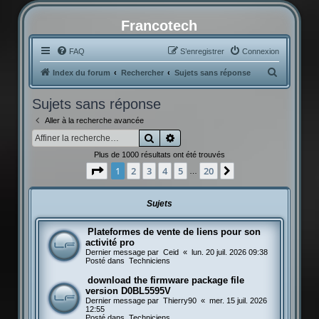
Francotech
FAQ
S’enregistrer
Connexion
R
Index du forum
Rechercher
Sujets sans réponse
e
Sujets sans réponse
c
Aller à la recherche avancée
h
Rechercher
Recherche avancée
e
Plus de 1000 résultats ont été trouvés
r
Page
1
sur
20
1
2
3
4
5
20
Suivante
…
c
h
Sujets
e
r
Plateformes de vente de liens pour son
activité pro
Dernier message par
Ceid
«
lun. 20 juil. 2026 09:38
Posté dans
Techniciens
download the firmware package file
version D0BL5595V
Dernier message par
Thierry90
«
mer. 15 juil. 2026
12:55
Posté dans
Techniciens