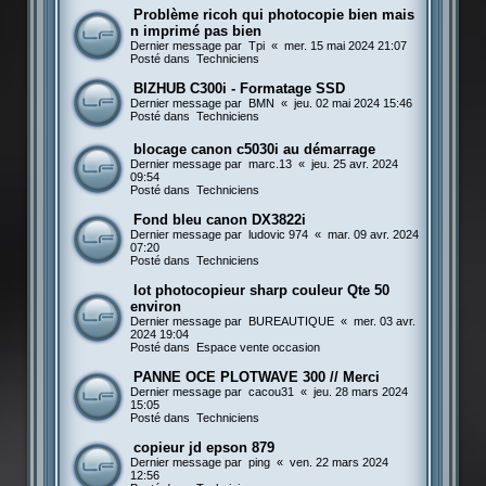
Problème ricoh qui photocopie bien mais
n imprimé pas bien
Dernier message par
Tpi
«
mer. 15 mai 2024 21:07
Posté dans
Techniciens
BIZHUB C300i - Formatage SSD
Dernier message par
BMN
«
jeu. 02 mai 2024 15:46
Posté dans
Techniciens
blocage canon c5030i au démarrage
Dernier message par
marc.13
«
jeu. 25 avr. 2024
09:54
Posté dans
Techniciens
Fond bleu canon DX3822i
Dernier message par
ludovic 974
«
mar. 09 avr. 2024
07:20
Posté dans
Techniciens
lot photocopieur sharp couleur Qte 50
environ
Dernier message par
BUREAUTIQUE
«
mer. 03 avr.
2024 19:04
Posté dans
Espace vente occasion
PANNE OCE PLOTWAVE 300 // Merci
Dernier message par
cacou31
«
jeu. 28 mars 2024
15:05
Posté dans
Techniciens
copieur jd epson 879
Dernier message par
ping
«
ven. 22 mars 2024
12:56