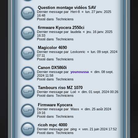
Question montage vidéos SAV
Dernier message par
Heri-8
«
lun. 27 janv. 2025
16:48
Posté dans
Techniciens
firmware Kyocera 2550ci
Dernier message par
laudela
«
jeu. 16 janv. 2025
16:33
Posté dans
Techniciens
Magicolor 4690
Dernier message par
Lexkonric
«
lun. 09 sept. 2024
07:11
Posté dans
Techniciens
Canon DX5860i
Dernier message par
younoussa
«
dim. 08 sept.
2024 11:58
Posté dans
Techniciens
Tambours riso MZ 1070
Dernier message par
Loé
«
dim. 01 sept. 2024 00:26
Posté dans
Techniciens
Firmware Kyocera
Dernier message par
Wass
«
dim. 25 août 2024
19:16
Posté dans
Techniciens
ricoh mpc 4000
Dernier message par
ping
«
ven. 21 juin 2024 17:52
Posté dans
Techniciens