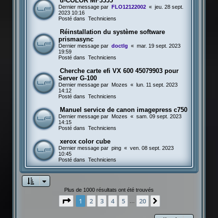
d-COLOR MF3555
Dernier message par
FLO12122002
«
jeu. 28 sept.
2023 10:16
Posté dans
Techniciens
Réinstallation du système software
prismasync
Dernier message par
doctlg
«
mar. 19 sept. 2023
19:59
Posté dans
Techniciens
Cherche carte efi VX 600 45079903 pour
Server G-100
Dernier message par
Mozes
«
lun. 11 sept. 2023
14:12
Posté dans
Techniciens
Manuel service de canon imagepress c750
Dernier message par
Mozes
«
sam. 09 sept. 2023
14:15
Posté dans
Techniciens
xerox color cube
Dernier message par
ping
«
ven. 08 sept. 2023
10:45
Posté dans
Techniciens
Plus de 1000 résultats ont été trouvés
Page
1
sur
20
1
2
3
4
5
20
Suivante
…