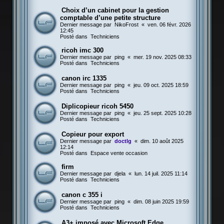
Choix d’un cabinet pour la gestion
comptable d’une petite structure
Dernier message par
NikoFrost
«
ven. 06 févr. 2026
12:45
Posté dans
Techniciens
ricoh imc 300
Dernier message par
ping
«
mer. 19 nov. 2025 08:33
Posté dans
Techniciens
canon irc 1335
Dernier message par
ping
«
jeu. 09 oct. 2025 18:59
Posté dans
Techniciens
Diplicopieur ricoh 5450
Dernier message par
ping
«
jeu. 25 sept. 2025 10:28
Posté dans
Techniciens
Copieur pour export
Dernier message par
doctlg
«
dim. 10 août 2025
12:14
Posté dans
Espace vente occasion
firm
Dernier message par
djela
«
lun. 14 juil. 2025 11:14
Posté dans
Techniciens
canon c 355 i
Dernier message par
ping
«
dim. 08 juin 2025 19:59
Posté dans
Techniciens
A3+ imposé avec Microsoft Edge