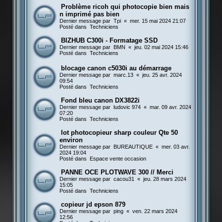
Problème ricoh qui photocopie bien mais
n imprimé pas bien
Dernier message par
Tpi
«
mer. 15 mai 2024 21:07
Posté dans
Techniciens
BIZHUB C300i - Formatage SSD
Dernier message par
BMN
«
jeu. 02 mai 2024 15:46
Posté dans
Techniciens
blocage canon c5030i au démarrage
Dernier message par
marc.13
«
jeu. 25 avr. 2024
09:54
Posté dans
Techniciens
Fond bleu canon DX3822i
Dernier message par
ludovic 974
«
mar. 09 avr. 2024
07:20
Posté dans
Techniciens
lot photocopieur sharp couleur Qte 50
environ
Dernier message par
BUREAUTIQUE
«
mer. 03 avr.
2024 19:04
Posté dans
Espace vente occasion
PANNE OCE PLOTWAVE 300 // Merci
Dernier message par
cacou31
«
jeu. 28 mars 2024
15:05
Posté dans
Techniciens
copieur jd epson 879
Dernier message par
ping
«
ven. 22 mars 2024
12:56