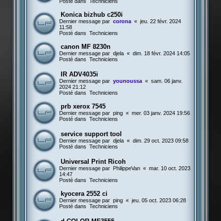
Posté dans
Techniciens
Konica bizhub c250i
Dernier message par
corona
«
jeu. 22 févr. 2024
11:58
Posté dans
Techniciens
canon MF 8230n
Dernier message par
djela
«
dim. 18 févr. 2024 14:05
Posté dans
Techniciens
IR ADV4035i
Dernier message par
younoussa
«
sam. 06 janv.
2024 21:12
Posté dans
Techniciens
prb xerox 7545
Dernier message par
ping
«
mer. 03 janv. 2024 19:56
Posté dans
Techniciens
service support tool
Dernier message par
djela
«
dim. 29 oct. 2023 09:58
Posté dans
Techniciens
Universal Print Ricoh
Dernier message par
PhilippeVan
«
mar. 10 oct. 2023
14:47
Posté dans
Techniciens
kyocera 2552 ci
Dernier message par
ping
«
jeu. 05 oct. 2023 06:28
Posté dans
Techniciens