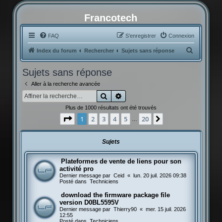
Francotech
FAQ
S’enregistrer
Connexion
R
Index du forum
Rechercher
Sujets sans réponse
e
Sujets sans réponse
c
Aller à la recherche avancée
h
Rechercher
Recherche avancée
e
Plus de 1000 résultats ont été trouvés
r
Page
1
sur
20
1
2
3
4
5
20
Suivante
…
c
h
Sujets
e
r
Plateformes de vente de liens pour son
activité pro
Dernier message par
Ceid
«
lun. 20 juil. 2026 09:38
Posté dans
Techniciens
download the firmware package file
version D0BL5595V
Dernier message par
Thierry90
«
mer. 15 juil. 2026
12:55
Posté dans
Techniciens