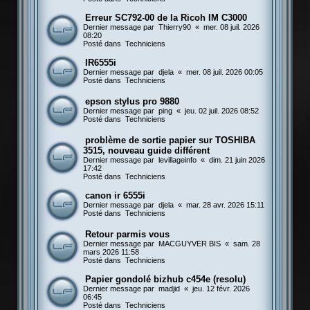
Erreur SC792-00 de la Ricoh IM C3000
Dernier message par
Thierry90
«
mer. 08 juil. 2026
08:20
Posté dans
Techniciens
IR6555i
Dernier message par
djela
«
mer. 08 juil. 2026 00:05
Posté dans
Techniciens
epson stylus pro 9880
Dernier message par
ping
«
jeu. 02 juil. 2026 08:52
Posté dans
Techniciens
problème de sortie papier sur TOSHIBA
3515, nouveau guide différent
Dernier message par
levillageinfo
«
dim. 21 juin 2026
17:42
Posté dans
Techniciens
canon ir 6555i
Dernier message par
djela
«
mar. 28 avr. 2026 15:11
Posté dans
Techniciens
Retour parmis vous
Dernier message par
MACGUYVER BIS
«
sam. 28
mars 2026 11:58
Posté dans
Techniciens
Papier gondolé bizhub c454e (resolu)
Dernier message par
madjid
«
jeu. 12 févr. 2026
06:45
Posté dans
Techniciens