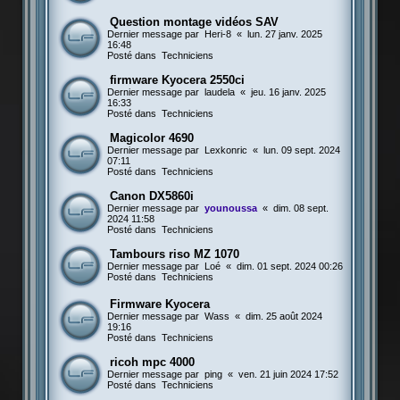
Question montage vidéos SAV
Dernier message par
Heri-8
«
lun. 27 janv. 2025
16:48
Posté dans
Techniciens
firmware Kyocera 2550ci
Dernier message par
laudela
«
jeu. 16 janv. 2025
16:33
Posté dans
Techniciens
Magicolor 4690
Dernier message par
Lexkonric
«
lun. 09 sept. 2024
07:11
Posté dans
Techniciens
Canon DX5860i
Dernier message par
younoussa
«
dim. 08 sept.
2024 11:58
Posté dans
Techniciens
Tambours riso MZ 1070
Dernier message par
Loé
«
dim. 01 sept. 2024 00:26
Posté dans
Techniciens
Firmware Kyocera
Dernier message par
Wass
«
dim. 25 août 2024
19:16
Posté dans
Techniciens
ricoh mpc 4000
Dernier message par
ping
«
ven. 21 juin 2024 17:52
Posté dans
Techniciens