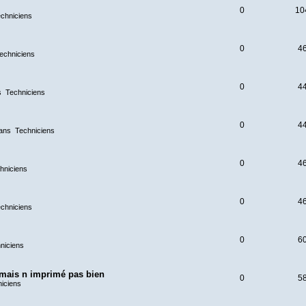
0
10
chniciens
0
4
echniciens
0
4
s
Techniciens
0
4
ans
Techniciens
0
4
hniciens
0
4
chniciens
0
6
niciens
 mais n imprimé pas bien
0
5
iciens