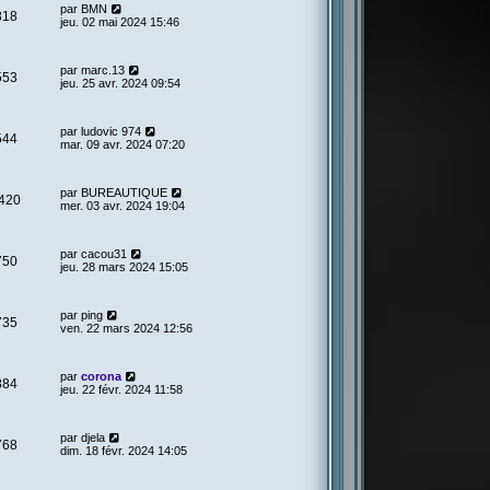
par
BMN
818
jeu. 02 mai 2024 15:46
par
marc.13
553
jeu. 25 avr. 2024 09:54
par
ludovic 974
544
mar. 09 avr. 2024 07:20
par
BUREAUTIQUE
420
mer. 03 avr. 2024 19:04
par
cacou31
750
jeu. 28 mars 2024 15:05
par
ping
735
ven. 22 mars 2024 12:56
par
corona
884
jeu. 22 févr. 2024 11:58
par
djela
768
dim. 18 févr. 2024 14:05