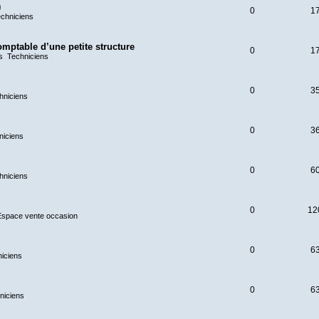
)
0
1
chniciens
omptable d’une petite structure
0
1
ns
Techniciens
0
3
hniciens
0
3
niciens
0
6
hniciens
0
12
Espace vente occasion
0
6
iciens
0
6
niciens