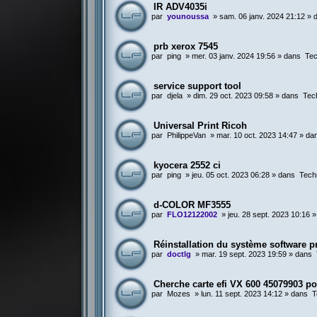
IR ADV4035i
par
younoussa
»
sam. 06 janv. 2024 21:12
» 
prb xerox 7545
par
ping
»
mer. 03 janv. 2024 19:56
» dans
Tec
service support tool
par
djela
»
dim. 29 oct. 2023 09:58
» dans
Tec
Universal Print Ricoh
par
PhilippeVan
»
mar. 10 oct. 2023 14:47
» da
kyocera 2552 ci
par
ping
»
jeu. 05 oct. 2023 06:28
» dans
Tech
d-COLOR MF3555
par
FLO12122002
»
jeu. 28 sept. 2023 10:16
»
Réinstallation du système software 
par
doctlg
»
mar. 19 sept. 2023 19:59
» dans
Cherche carte efi VX 600 45079903 p
par
Mozes
»
lun. 11 sept. 2023 14:12
» dans
T