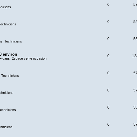
0
5
niciens
0
5
Techniciens
0
5
ns
Techniciens
0 environ
0
13
» dans
Espace vente occasion
0
5
s
Techniciens
0
5
chniciens
0
5
echniciens
0
5
hniciens