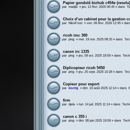
Papier gondolé bizhub c454e (resolu
par
madjid
»
jeu. 12 févr. 2026 06:45
» dans
Te
Choix d’un cabinet pour la gestion c
par
NikoFrost
»
ven. 06 févr. 2026 12:45
» da
ricoh imc 300
par
ping
»
mer. 19 nov. 2025 08:33
» dans
Tec
canon irc 1335
par
ping
»
jeu. 09 oct. 2025 18:59
» dans
Tech
Diplicopieur ricoh 5450
par
ping
»
jeu. 25 sept. 2025 10:28
» dans
Tec
Copieur pour export
par
doctlg
»
dim. 10 août 2025 12:14
» dans
firm
par
djela
»
lun. 14 juil. 2025 11:14
» dans
Techn
canon c 355 i
par
ping
»
dim. 08 juin 2025 19:59
» dans
Tech