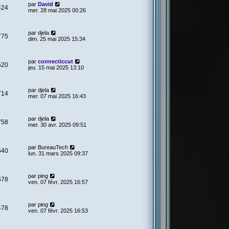
par
David
424
mer. 28 mai 2025 00:26
par
djela
775
dim. 25 mai 2025 15:34
par
connecticcut
520
jeu. 15 mai 2025 13:10
par
djela
714
mer. 07 mai 2025 16:43
par
djela
758
mer. 30 avr. 2025 09:51
par
BureauTech
540
lun. 31 mars 2025 09:37
par
ping
678
ven. 07 févr. 2025 16:57
par
ping
478
ven. 07 févr. 2025 16:53