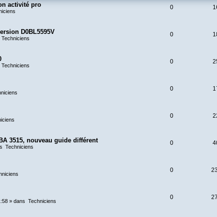
n activité pro
0
1
niciens
 version D0BL5595V
0
1
s
Techniciens
0
0
2
s
Techniciens
0
1
niciens
0
2
iciens
BA 3515, nouveau guide différent
0
4
ns
Techniciens
0
2
hniciens
0
2
1:58
» dans
Techniciens