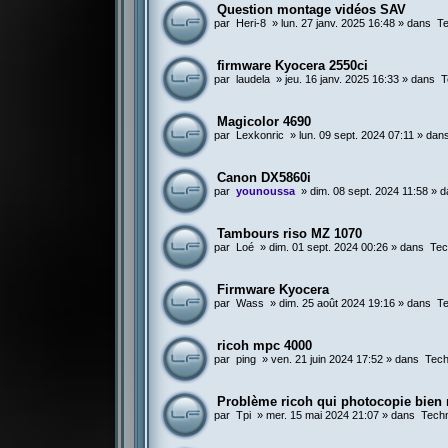
Question montage vidéos SAV
par
Heri-8
»
lun. 27 janv. 2025 16:48
» dans
Te
firmware Kyocera 2550ci
par
laudela
»
jeu. 16 janv. 2025 16:33
» dans
T
Magicolor 4690
par
Lexkonric
»
lun. 09 sept. 2024 07:11
» dan
Canon DX5860i
par
younoussa
»
dim. 08 sept. 2024 11:58
» d
Tambours riso MZ 1070
par
Loé
»
dim. 01 sept. 2024 00:26
» dans
Tec
Firmware Kyocera
par
Wass
»
dim. 25 août 2024 19:16
» dans
Te
ricoh mpc 4000
par
ping
»
ven. 21 juin 2024 17:52
» dans
Tech
Problème ricoh qui photocopie bien
par
Tpi
»
mer. 15 mai 2024 21:07
» dans
Techn