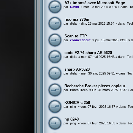
A3+ imposé avec Microsoft Edge
par
David
»
mer. 28 mai 2025 00:26
» dans
Te
riso mz 770m
par
djela
»
dim. 25 mai 2025 15:34
» dans
Tec
Scan to FTP
par
connecticcut
»
jeu. 15 mai 2025 13:10
» 
code F2-74 sharp AR 5620
par
djela
»
mer. 07 mai 2025 16:43
» dans
Tec
sharp AR5620
par
djela
»
mer. 30 avr. 2025 09:51
» dans
Tec
Recherche Broker pièces copieur
par
BureauTech
»
lun. 31 mars 2025 09:37
» d
KONICA c 258
par
ping
»
ven. 07 févr. 2025 16:57
» dans
Tec
hp 8240
par
ping
»
ven. 07 févr. 2025 16:53
» dans
Tec