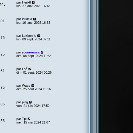
par
Heri-8
445
lun. 27 janv. 2025 16:48
par
laudela
601
jeu. 16 janv. 2025 16:33
par
Lexkonric
475
lun. 09 sept. 2024 07:11
par
younoussa
425
dim. 08 sept. 2024 11:58
par
Loé
661
dim. 01 sept. 2024 00:26
par
Wass
685
dim. 25 août 2024 19:16
par
ping
085
ven. 21 juin 2024 17:52
par
Tpi
858
mer. 15 mai 2024 21:07