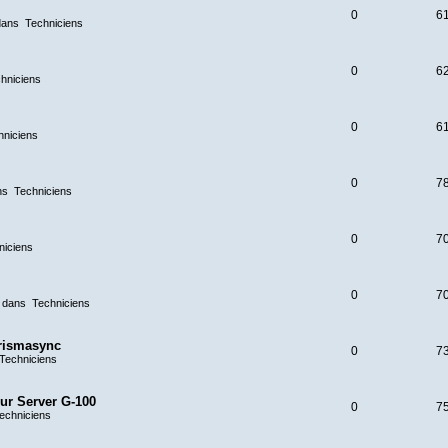
0
6
dans
Techniciens
0
6
hniciens
0
6
hniciens
0
7
ns
Techniciens
0
7
niciens
0
7
 dans
Techniciens
prismasync
0
7
Techniciens
our Server G-100
0
7
echniciens