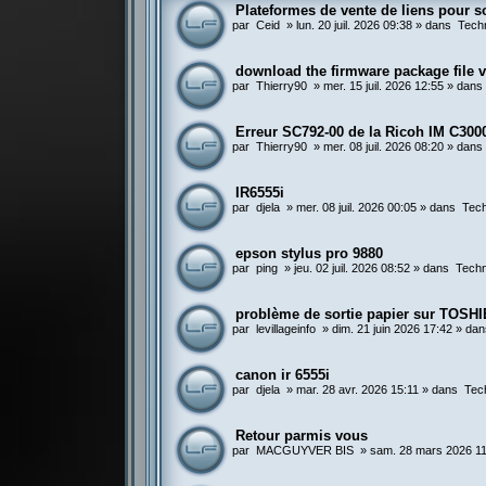
Plateformes de vente de liens pour so
par
Ceid
»
lun. 20 juil. 2026 09:38
» dans
Tech
download the firmware package file
par
Thierry90
»
mer. 15 juil. 2026 12:55
» dan
Erreur SC792-00 de la Ricoh IM C300
par
Thierry90
»
mer. 08 juil. 2026 08:20
» dan
IR6555i
par
djela
»
mer. 08 juil. 2026 00:05
» dans
Tech
epson stylus pro 9880
par
ping
»
jeu. 02 juil. 2026 08:52
» dans
Techn
problème de sortie papier sur TOSHI
par
levillageinfo
»
dim. 21 juin 2026 17:42
» da
canon ir 6555i
par
djela
»
mar. 28 avr. 2026 15:11
» dans
Tec
Retour parmis vous
par
MACGUYVER BIS
»
sam. 28 mars 2026 1