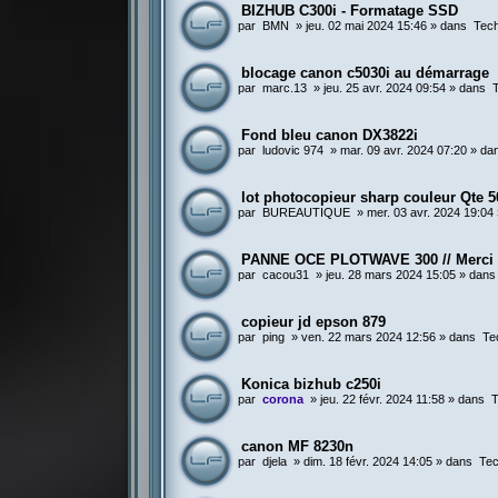
BIZHUB C300i - Formatage SSD
par
BMN
»
jeu. 02 mai 2024 15:46
» dans
Tech
blocage canon c5030i au démarrage
par
marc.13
»
jeu. 25 avr. 2024 09:54
» dans
Fond bleu canon DX3822i
par
ludovic 974
»
mar. 09 avr. 2024 07:20
» da
lot photocopieur sharp couleur Qte 5
par
BUREAUTIQUE
»
mer. 03 avr. 2024 19:04
PANNE OCE PLOTWAVE 300 // Merci
par
cacou31
»
jeu. 28 mars 2024 15:05
» dan
copieur jd epson 879
par
ping
»
ven. 22 mars 2024 12:56
» dans
Te
Konica bizhub c250i
par
corona
»
jeu. 22 févr. 2024 11:58
» dans
T
canon MF 8230n
par
djela
»
dim. 18 févr. 2024 14:05
» dans
Tec