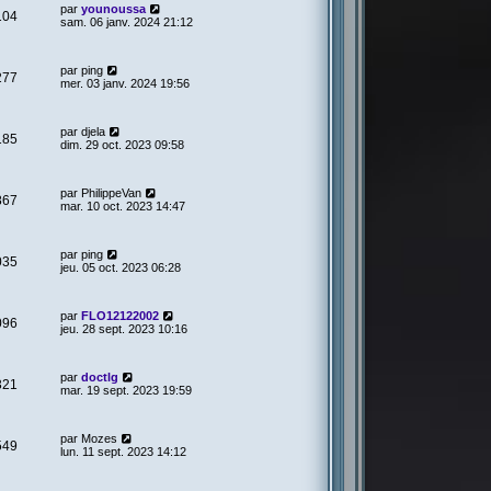
par
younoussa
104
sam. 06 janv. 2024 21:12
par
ping
277
mer. 03 janv. 2024 19:56
par
djela
185
dim. 29 oct. 2023 09:58
par
PhilippeVan
867
mar. 10 oct. 2023 14:47
par
ping
035
jeu. 05 oct. 2023 06:28
par
FLO12122002
096
jeu. 28 sept. 2023 10:16
par
doctlg
321
mar. 19 sept. 2023 19:59
par
Mozes
549
lun. 11 sept. 2023 14:12