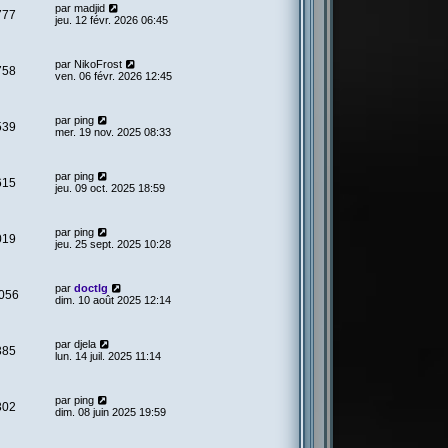
par
madjid
777
jeu. 12 févr. 2026 06:45
par
NikoFrost
758
ven. 06 févr. 2026 12:45
par
ping
539
mer. 19 nov. 2025 08:33
par
ping
615
jeu. 09 oct. 2025 18:59
par
ping
019
jeu. 25 sept. 2025 10:28
par
doctlg
056
dim. 10 août 2025 12:14
par
djela
385
lun. 14 juil. 2025 11:14
par
ping
302
dim. 08 juin 2025 19:59