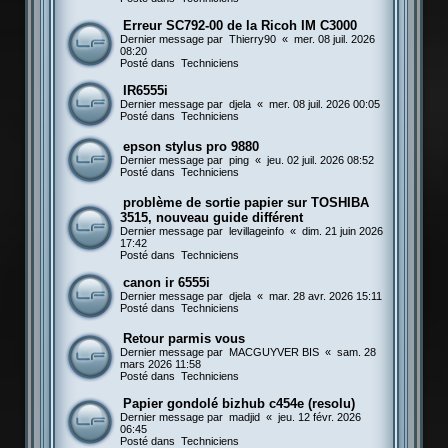
Erreur SC792-00 de la Ricoh IM C3000
Dernier message par
Thierry90
«
mer. 08 juil. 2026
08:20
Posté dans
Techniciens
IR6555i
Dernier message par
djela
«
mer. 08 juil. 2026 00:05
Posté dans
Techniciens
epson stylus pro 9880
Dernier message par
ping
«
jeu. 02 juil. 2026 08:52
Posté dans
Techniciens
problème de sortie papier sur TOSHIBA
3515, nouveau guide différent
Dernier message par
levillageinfo
«
dim. 21 juin 2026
17:42
Posté dans
Techniciens
canon ir 6555i
Dernier message par
djela
«
mar. 28 avr. 2026 15:11
Posté dans
Techniciens
Retour parmis vous
Dernier message par
MACGUYVER BIS
«
sam. 28
mars 2026 11:58
Posté dans
Techniciens
Papier gondolé bizhub c454e (resolu)
Dernier message par
madjid
«
jeu. 12 févr. 2026
06:45
Posté dans
Techniciens