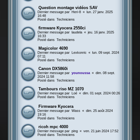
Question montage vidéos SAV
Dernier message par
Heri-8
«
lun. 27 janv. 2025
16:48
Posté dans
Techniciens
firmware Kyocera 2550ci
Dernier message par
laudela
«
jeu. 16 janv. 2025
16:33
Posté dans
Techniciens
Magicolor 4690
Dernier message par
Lexkonric
«
lun. 09 sept. 2024
07:11
Posté dans
Techniciens
Canon DX5860i
Dernier message par
younoussa
«
dim. 08 sept.
2024 11:58
Posté dans
Techniciens
Tambours riso MZ 1070
Dernier message par
Loé
«
dim. 01 sept. 2024 00:26
Posté dans
Techniciens
Firmware Kyocera
Dernier message par
Wass
«
dim. 25 août 2024
19:16
Posté dans
Techniciens
ricoh mpc 4000
Dernier message par
ping
«
ven. 21 juin 2024 17:52
Posté dans
Techniciens