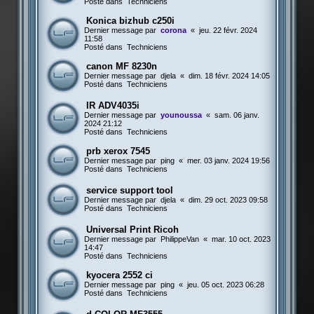
Posté dans
Techniciens
Konica bizhub c250i
Dernier message par
corona
«
jeu. 22 févr. 2024
11:58
Posté dans
Techniciens
canon MF 8230n
Dernier message par
djela
«
dim. 18 févr. 2024 14:05
Posté dans
Techniciens
IR ADV4035i
Dernier message par
younoussa
«
sam. 06 janv.
2024 21:12
Posté dans
Techniciens
prb xerox 7545
Dernier message par
ping
«
mer. 03 janv. 2024 19:56
Posté dans
Techniciens
service support tool
Dernier message par
djela
«
dim. 29 oct. 2023 09:58
Posté dans
Techniciens
Universal Print Ricoh
Dernier message par
PhilippeVan
«
mar. 10 oct. 2023
14:47
Posté dans
Techniciens
kyocera 2552 ci
Dernier message par
ping
«
jeu. 05 oct. 2023 06:28
Posté dans
Techniciens