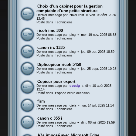
Choix d’un cabinet pour la gestion
comptable d’une petite structure
Dernier message par
NikoFrost
«
ven. 06 févr. 2026
12:45
Posté dans
Techniciens
ricoh imc 300
Dernier message par
ping
«
mer. 19 nov. 2025 08:33
Posté dans
Techniciens
canon irc 1335
Dernier message par
ping
«
jeu. 09 oct. 2025 18:59
Posté dans
Techniciens
Diplicopieur ricoh 5450
Dernier message par
ping
«
jeu. 25 sept. 2025 10:28
Posté dans
Techniciens
Copieur pour export
Dernier message par
doctlg
«
dim. 10 août 2025
12:14
Posté dans
Espace vente occasion
firm
Dernier message par
djela
«
lun. 14 juil. 2025 11:14
Posté dans
Techniciens
canon c 355 i
Dernier message par
ping
«
dim. 08 juin 2025 19:59
Posté dans
Techniciens
A3+ imposé avec Microsoft Edge