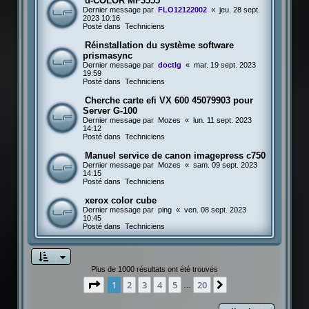
d-COLOR MF3555
Dernier message par
FLO12122002
«
jeu. 28 sept.
2023 10:16
Posté dans
Techniciens
Réinstallation du système software
prismasync
Dernier message par
doctlg
«
mar. 19 sept. 2023
19:59
Posté dans
Techniciens
Cherche carte efi VX 600 45079903 pour
Server G-100
Dernier message par
Mozes
«
lun. 11 sept. 2023
14:12
Posté dans
Techniciens
Manuel service de canon imagepress c750
Dernier message par
Mozes
«
sam. 09 sept. 2023
14:15
Posté dans
Techniciens
xerox color cube
Dernier message par
ping
«
ven. 08 sept. 2023
10:45
Posté dans
Techniciens
Plus de 1000 résultats ont été trouvés
Page
1
sur
20
1
2
3
4
5
20
Suivante
…