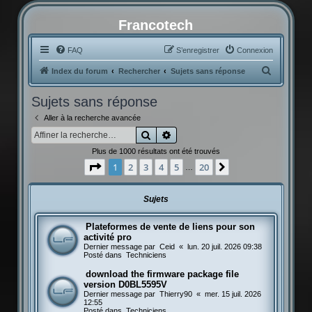
Francotech
FAQ
S’enregistrer
Connexion
R
Index du forum
Rechercher
Sujets sans réponse
e
Sujets sans réponse
c
Aller à la recherche avancée
h
Rechercher
Recherche avancée
e
Plus de 1000 résultats ont été trouvés
r
Page
1
sur
20
1
2
3
4
5
20
Suivante
…
c
h
Sujets
e
r
Plateformes de vente de liens pour son
activité pro
Dernier message par
Ceid
«
lun. 20 juil. 2026 09:38
Posté dans
Techniciens
download the firmware package file
version D0BL5595V
Dernier message par
Thierry90
«
mer. 15 juil. 2026
12:55
Posté dans
Techniciens