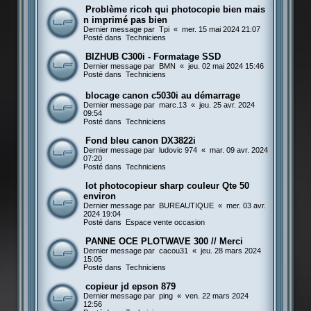
Problème ricoh qui photocopie bien mais
n imprimé pas bien
Dernier message par
Tpi
«
mer. 15 mai 2024 21:07
Posté dans
Techniciens
BIZHUB C300i - Formatage SSD
Dernier message par
BMN
«
jeu. 02 mai 2024 15:46
Posté dans
Techniciens
blocage canon c5030i au démarrage
Dernier message par
marc.13
«
jeu. 25 avr. 2024
09:54
Posté dans
Techniciens
Fond bleu canon DX3822i
Dernier message par
ludovic 974
«
mar. 09 avr. 2024
07:20
Posté dans
Techniciens
lot photocopieur sharp couleur Qte 50
environ
Dernier message par
BUREAUTIQUE
«
mer. 03 avr.
2024 19:04
Posté dans
Espace vente occasion
PANNE OCE PLOTWAVE 300 // Merci
Dernier message par
cacou31
«
jeu. 28 mars 2024
15:05
Posté dans
Techniciens
copieur jd epson 879
Dernier message par
ping
«
ven. 22 mars 2024
12:56