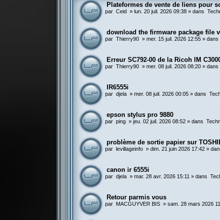
Plateformes de vente de liens pour so
par
Ceid
»
lun. 20 juil. 2026 09:38
» dans
Tech
download the firmware package file
par
Thierry90
»
mer. 15 juil. 2026 12:55
» dan
Erreur SC792-00 de la Ricoh IM C300
par
Thierry90
»
mer. 08 juil. 2026 08:20
» dan
IR6555i
par
djela
»
mer. 08 juil. 2026 00:05
» dans
Tech
epson stylus pro 9880
par
ping
»
jeu. 02 juil. 2026 08:52
» dans
Techn
problème de sortie papier sur TOSHI
par
levillageinfo
»
dim. 21 juin 2026 17:42
» da
canon ir 6555i
par
djela
»
mar. 28 avr. 2026 15:11
» dans
Tec
Retour parmis vous
par
MACGUYVER BIS
»
sam. 28 mars 2026 1