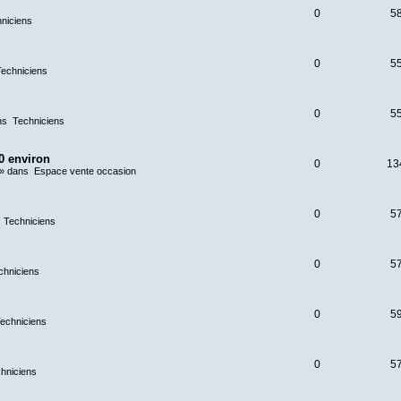
0
5
niciens
0
5
Techniciens
0
5
ns
Techniciens
0 environ
0
13
» dans
Espace vente occasion
0
5
s
Techniciens
0
5
chniciens
0
5
echniciens
0
5
hniciens