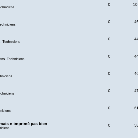
0
10
chniciens
0
4
echniciens
0
4
s
Techniciens
0
4
ans
Techniciens
0
4
hniciens
0
4
chniciens
0
6
niciens
 mais n imprimé pas bien
0
5
iciens