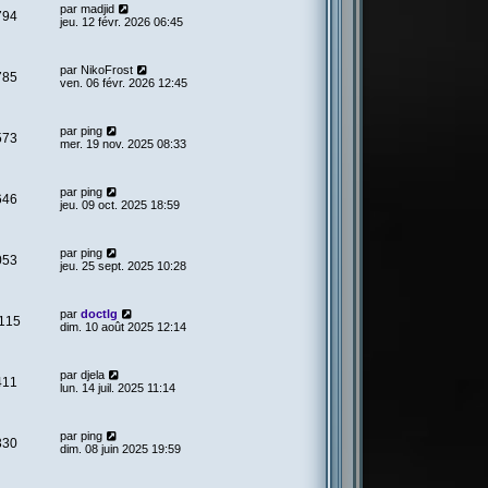
par
madjid
794
jeu. 12 févr. 2026 06:45
par
NikoFrost
785
ven. 06 févr. 2026 12:45
par
ping
573
mer. 19 nov. 2025 08:33
par
ping
646
jeu. 09 oct. 2025 18:59
par
ping
053
jeu. 25 sept. 2025 10:28
par
doctlg
115
dim. 10 août 2025 12:14
par
djela
411
lun. 14 juil. 2025 11:14
par
ping
330
dim. 08 juin 2025 19:59