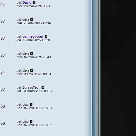
par
David
444
mer. 28 mai 2025 00:26
par
djela
797
dim. 25 mai 2025 15:34
par
connecticcut
537
jeu. 15 mai 2025 13:10
par
djela
737
mer. 07 mai 2025 16:43
par
djela
774
mer. 30 avr. 2025 09:51
par
BureauTech
567
lun. 31 mars 2025 09:37
par
ping
700
ven. 07 févr. 2025 16:57
par
ping
496
ven. 07 févr. 2025 16:53