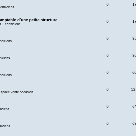
)
0
1
chniciens
omptable d’une petite structure
0
1
ns
Techniciens
0
3
hniciens
0
3
niciens
0
6
hniciens
0
12
Espace vente occasion
0
6
iciens
0
6
niciens