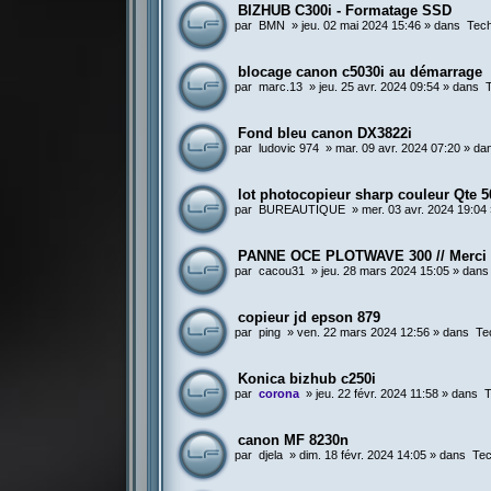
BIZHUB C300i - Formatage SSD
par
BMN
»
jeu. 02 mai 2024 15:46
» dans
Tech
blocage canon c5030i au démarrage
par
marc.13
»
jeu. 25 avr. 2024 09:54
» dans
Fond bleu canon DX3822i
par
ludovic 974
»
mar. 09 avr. 2024 07:20
» da
lot photocopieur sharp couleur Qte 5
par
BUREAUTIQUE
»
mer. 03 avr. 2024 19:04
PANNE OCE PLOTWAVE 300 // Merci
par
cacou31
»
jeu. 28 mars 2024 15:05
» dan
copieur jd epson 879
par
ping
»
ven. 22 mars 2024 12:56
» dans
Te
Konica bizhub c250i
par
corona
»
jeu. 22 févr. 2024 11:58
» dans
T
canon MF 8230n
par
djela
»
dim. 18 févr. 2024 14:05
» dans
Tec