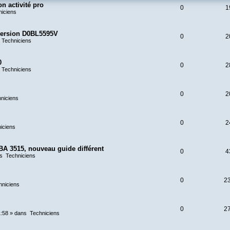
n activité pro
0
1
niciens
 version D0BL5595V
0
2
s
Techniciens
0
0
2
s
Techniciens
0
2
niciens
0
2
iciens
BA 3515, nouveau guide différent
0
4
ns
Techniciens
0
2
hniciens
0
2
1:58
» dans
Techniciens