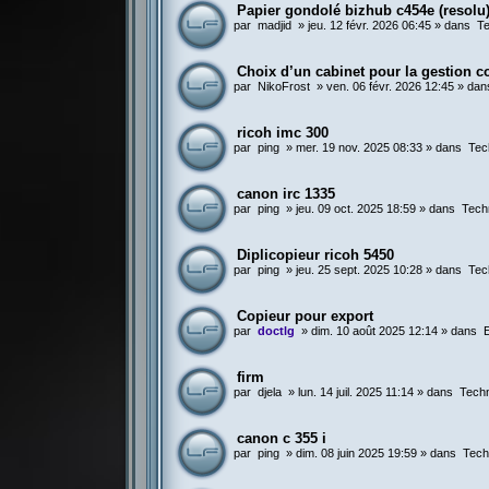
Papier gondolé bizhub c454e (resolu
par
madjid
»
jeu. 12 févr. 2026 06:45
» dans
Te
Choix d’un cabinet pour la gestion c
par
NikoFrost
»
ven. 06 févr. 2026 12:45
» da
ricoh imc 300
par
ping
»
mer. 19 nov. 2025 08:33
» dans
Tec
canon irc 1335
par
ping
»
jeu. 09 oct. 2025 18:59
» dans
Tech
Diplicopieur ricoh 5450
par
ping
»
jeu. 25 sept. 2025 10:28
» dans
Tec
Copieur pour export
par
doctlg
»
dim. 10 août 2025 12:14
» dans
firm
par
djela
»
lun. 14 juil. 2025 11:14
» dans
Techn
canon c 355 i
par
ping
»
dim. 08 juin 2025 19:59
» dans
Tech