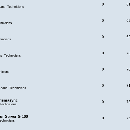
0
6
dans
Techniciens
0
6
hniciens
0
6
hniciens
0
7
ns
Techniciens
0
7
niciens
0
7
 dans
Techniciens
prismasync
0
7
Techniciens
our Server G-100
0
7
echniciens