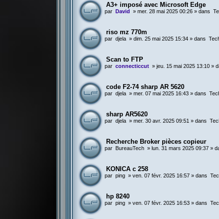
A3+ imposé avec Microsoft Edge
par
David
»
mer. 28 mai 2025 00:26
» dans
Te
riso mz 770m
par
djela
»
dim. 25 mai 2025 15:34
» dans
Tec
Scan to FTP
par
connecticcut
»
jeu. 15 mai 2025 13:10
» 
code F2-74 sharp AR 5620
par
djela
»
mer. 07 mai 2025 16:43
» dans
Tec
sharp AR5620
par
djela
»
mer. 30 avr. 2025 09:51
» dans
Tec
Recherche Broker pièces copieur
par
BureauTech
»
lun. 31 mars 2025 09:37
» d
KONICA c 258
par
ping
»
ven. 07 févr. 2025 16:57
» dans
Tec
hp 8240
par
ping
»
ven. 07 févr. 2025 16:53
» dans
Tec