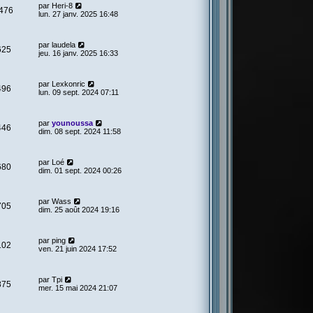
par
Heri-8
476
lun. 27 janv. 2025 16:48
par
laudela
625
jeu. 16 janv. 2025 16:33
par
Lexkonric
496
lun. 09 sept. 2024 07:11
par
younoussa
446
dim. 08 sept. 2024 11:58
par
Loé
680
dim. 01 sept. 2024 00:26
par
Wass
705
dim. 25 août 2024 19:16
par
ping
102
ven. 21 juin 2024 17:52
par
Tpi
875
mer. 15 mai 2024 21:07