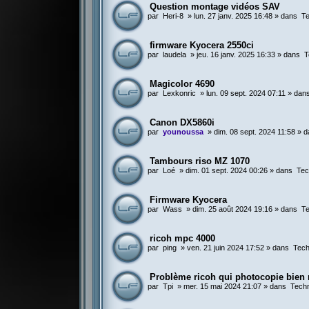
Question montage vidéos SAV
par
Heri-8
»
lun. 27 janv. 2025 16:48
» dans
Te
firmware Kyocera 2550ci
par
laudela
»
jeu. 16 janv. 2025 16:33
» dans
T
Magicolor 4690
par
Lexkonric
»
lun. 09 sept. 2024 07:11
» dan
Canon DX5860i
par
younoussa
»
dim. 08 sept. 2024 11:58
» d
Tambours riso MZ 1070
par
Loé
»
dim. 01 sept. 2024 00:26
» dans
Tec
Firmware Kyocera
par
Wass
»
dim. 25 août 2024 19:16
» dans
Te
ricoh mpc 4000
par
ping
»
ven. 21 juin 2024 17:52
» dans
Tech
Problème ricoh qui photocopie bien
par
Tpi
»
mer. 15 mai 2024 21:07
» dans
Techn