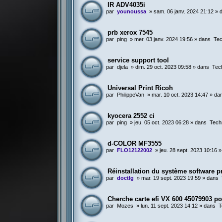
IR ADV4035i
par
younoussa
»
sam. 06 janv. 2024 21:12
» 
prb xerox 7545
par
ping
»
mer. 03 janv. 2024 19:56
» dans
Tec
service support tool
par
djela
»
dim. 29 oct. 2023 09:58
» dans
Tec
Universal Print Ricoh
par
PhilippeVan
»
mar. 10 oct. 2023 14:47
» da
kyocera 2552 ci
par
ping
»
jeu. 05 oct. 2023 06:28
» dans
Tech
d-COLOR MF3555
par
FLO12122002
»
jeu. 28 sept. 2023 10:16
»
Réinstallation du système software 
par
doctlg
»
mar. 19 sept. 2023 19:59
» dans
Cherche carte efi VX 600 45079903 p
par
Mozes
»
lun. 11 sept. 2023 14:12
» dans
T