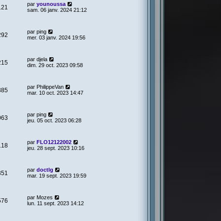
par
younoussa
121
sam. 06 janv. 2024 21:12
par
ping
292
mer. 03 janv. 2024 19:56
par
djela
215
dim. 29 oct. 2023 09:58
par
PhilippeVan
885
mar. 10 oct. 2023 14:47
par
ping
063
jeu. 05 oct. 2023 06:28
par
FLO12122002
118
jeu. 28 sept. 2023 10:16
par
doctlg
351
mar. 19 sept. 2023 19:59
par
Mozes
576
lun. 11 sept. 2023 14:12