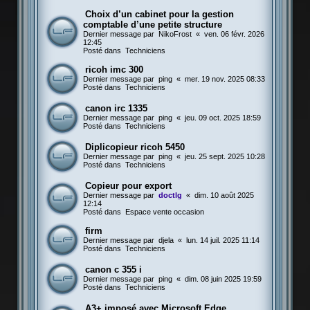
Choix d’un cabinet pour la gestion
comptable d’une petite structure
Dernier message par
NikoFrost
«
ven. 06 févr. 2026
12:45
Posté dans
Techniciens
ricoh imc 300
Dernier message par
ping
«
mer. 19 nov. 2025 08:33
Posté dans
Techniciens
canon irc 1335
Dernier message par
ping
«
jeu. 09 oct. 2025 18:59
Posté dans
Techniciens
Diplicopieur ricoh 5450
Dernier message par
ping
«
jeu. 25 sept. 2025 10:28
Posté dans
Techniciens
Copieur pour export
Dernier message par
doctlg
«
dim. 10 août 2025
12:14
Posté dans
Espace vente occasion
firm
Dernier message par
djela
«
lun. 14 juil. 2025 11:14
Posté dans
Techniciens
canon c 355 i
Dernier message par
ping
«
dim. 08 juin 2025 19:59
Posté dans
Techniciens
A3+ imposé avec Microsoft Edge