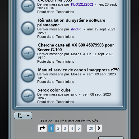
d-COLOR MF3555
Dernier message par
FLO12122002
«
jeu. 28 sept.
2023 10:16
Posté dans
Techniciens
Réinstallation du système software
prismasync
Dernier message par
doctlg
«
mar. 19 sept. 2023
19:59
Posté dans
Techniciens
Cherche carte efi VX 600 45079903 pour
Server G-100
Dernier message par
Mozes
«
lun. 11 sept. 2023
14:12
Posté dans
Techniciens
Manuel service de canon imagepress c750
Dernier message par
Mozes
«
sam. 09 sept. 2023
14:15
Posté dans
Techniciens
xerox color cube
Dernier message par
ping
«
ven. 08 sept. 2023
10:45
Posté dans
Techniciens
Plus de 1000 résultats ont été trouvés
Page
1
sur
20
1
2
3
4
5
20
Suivante
…