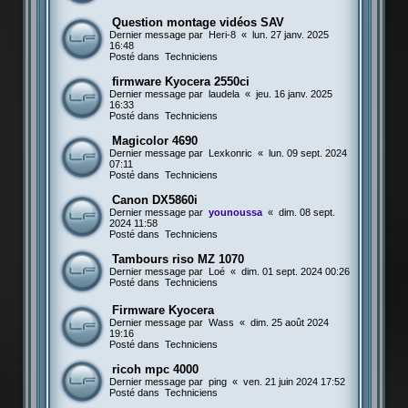
Question montage vidéos SAV
Dernier message par
Heri-8
«
lun. 27 janv. 2025
16:48
Posté dans
Techniciens
firmware Kyocera 2550ci
Dernier message par
laudela
«
jeu. 16 janv. 2025
16:33
Posté dans
Techniciens
Magicolor 4690
Dernier message par
Lexkonric
«
lun. 09 sept. 2024
07:11
Posté dans
Techniciens
Canon DX5860i
Dernier message par
younoussa
«
dim. 08 sept.
2024 11:58
Posté dans
Techniciens
Tambours riso MZ 1070
Dernier message par
Loé
«
dim. 01 sept. 2024 00:26
Posté dans
Techniciens
Firmware Kyocera
Dernier message par
Wass
«
dim. 25 août 2024
19:16
Posté dans
Techniciens
ricoh mpc 4000
Dernier message par
ping
«
ven. 21 juin 2024 17:52
Posté dans
Techniciens