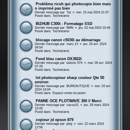
Problème ricoh qui photocopie bien mais
n imprimé pas bien
Dernier message par
Tpi
«
mer. 15 mai 2024 21:07
Posté dans
Techniciens
BIZHUB C300i - Formatage SSD
Dernier message par
BMN
«
jeu. 02 mai 2024 15:46
Posté dans
Techniciens
blocage canon c5030i au démarrage
Dernier message par
marc.13
«
jeu. 25 avr. 2024
09:54
Posté dans
Techniciens
Fond bleu canon DX3822i
Dernier message par
ludovic 974
«
mar. 09 avr. 2024
07:20
Posté dans
Techniciens
lot photocopieur sharp couleur Qte 50
environ
Dernier message par
BUREAUTIQUE
«
mer. 03 avr.
2024 19:04
Posté dans
Espace vente occasion
PANNE OCE PLOTWAVE 300 // Merci
Dernier message par
cacou31
«
jeu. 28 mars 2024
15:05
Posté dans
Techniciens
copieur jd epson 879
Dernier message par
ping
«
ven. 22 mars 2024
12:56