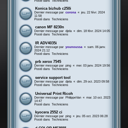
Posté dans
Techniciens
Konica bizhub c250i
Dernier message par
corona
«
jeu. 22 févr. 2024
11:58
Posté dans
Techniciens
canon MF 8230n
Dernier message par
djela
«
dim. 18 févr. 2024 14:05
Posté dans
Techniciens
IR ADV4035i
Dernier message par
younoussa
«
sam. 06 janv.
2024 21:12
Posté dans
Techniciens
prb xerox 7545
Dernier message par
ping
«
mer. 03 janv. 2024 19:56
Posté dans
Techniciens
service support tool
Dernier message par
djela
«
dim. 29 oct. 2023 09:58
Posté dans
Techniciens
Universal Print Ricoh
Dernier message par
PhilippeVan
«
mar. 10 oct. 2023
14:47
Posté dans
Techniciens
kyocera 2552 ci
Dernier message par
ping
«
jeu. 05 oct. 2023 06:28
Posté dans
Techniciens