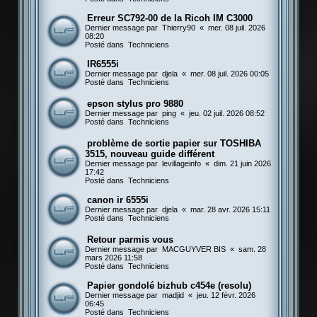
Erreur SC792-00 de la Ricoh IM C3000
Dernier message par
Thierry90
«
mer. 08 juil. 2026
08:20
Posté dans
Techniciens
IR6555i
Dernier message par
djela
«
mer. 08 juil. 2026 00:05
Posté dans
Techniciens
epson stylus pro 9880
Dernier message par
ping
«
jeu. 02 juil. 2026 08:52
Posté dans
Techniciens
problème de sortie papier sur TOSHIBA
3515, nouveau guide différent
Dernier message par
levillageinfo
«
dim. 21 juin 2026
17:42
Posté dans
Techniciens
canon ir 6555i
Dernier message par
djela
«
mar. 28 avr. 2026 15:11
Posté dans
Techniciens
Retour parmis vous
Dernier message par
MACGUYVER BIS
«
sam. 28
mars 2026 11:58
Posté dans
Techniciens
Papier gondolé bizhub c454e (resolu)
Dernier message par
madjid
«
jeu. 12 févr. 2026
06:45
Posté dans
Techniciens