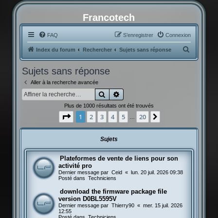
Francotech
FAQ
S’enregistrer
Connexion
R
Index du forum
Rechercher
Sujets sans réponse
e
Sujets sans réponse
c
Aller à la recherche avancée
h
Rechercher
Recherche avancée
e
Plus de 1000 résultats ont été trouvés
r
Page
1
sur
20
1
2
3
4
5
20
Suivante
…
c
h
Sujets
e
r
Plateformes de vente de liens pour son
activité pro
Dernier message par
Ceid
«
lun. 20 juil. 2026 09:38
Posté dans
Techniciens
download the firmware package file
version D0BL5595V
Dernier message par
Thierry90
«
mer. 15 juil. 2026
12:55
Posté dans
Techniciens