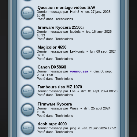
Question montage vidéos SAV
Dernier message par
Heri-8
«
lun. 27 janv. 2025
16:48
Posté dans
Techniciens
firmware Kyocera 2550ci
Dernier message par
laudela
«
jeu. 16 janv. 2025
16:33
Posté dans
Techniciens
Magicolor 4690
Dernier message par
Lexkonric
«
lun. 09 sept. 2024
07:11
Posté dans
Techniciens
Canon DX5860i
Dernier message par
younoussa
«
dim. 08 sept.
2024 11:58
Posté dans
Techniciens
Tambours riso MZ 1070
Dernier message par
Loé
«
dim. 01 sept. 2024 00:26
Posté dans
Techniciens
Firmware Kyocera
Dernier message par
Wass
«
dim. 25 août 2024
19:16
Posté dans
Techniciens
ricoh mpc 4000
Dernier message par
ping
«
ven. 21 juin 2024 17:52
Posté dans
Techniciens