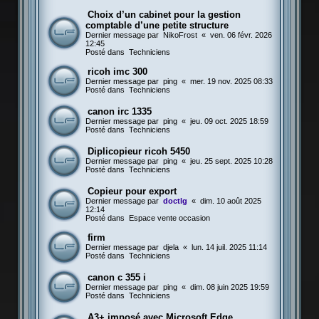
Choix d’un cabinet pour la gestion
comptable d’une petite structure
Dernier message par
NikoFrost
«
ven. 06 févr. 2026
12:45
Posté dans
Techniciens
ricoh imc 300
Dernier message par
ping
«
mer. 19 nov. 2025 08:33
Posté dans
Techniciens
canon irc 1335
Dernier message par
ping
«
jeu. 09 oct. 2025 18:59
Posté dans
Techniciens
Diplicopieur ricoh 5450
Dernier message par
ping
«
jeu. 25 sept. 2025 10:28
Posté dans
Techniciens
Copieur pour export
Dernier message par
doctlg
«
dim. 10 août 2025
12:14
Posté dans
Espace vente occasion
firm
Dernier message par
djela
«
lun. 14 juil. 2025 11:14
Posté dans
Techniciens
canon c 355 i
Dernier message par
ping
«
dim. 08 juin 2025 19:59
Posté dans
Techniciens
A3+ imposé avec Microsoft Edge