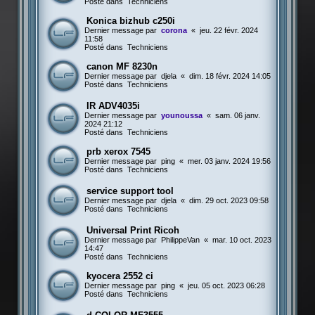
Posté dans
Techniciens
Konica bizhub c250i
Dernier message par
corona
«
jeu. 22 févr. 2024
11:58
Posté dans
Techniciens
canon MF 8230n
Dernier message par
djela
«
dim. 18 févr. 2024 14:05
Posté dans
Techniciens
IR ADV4035i
Dernier message par
younoussa
«
sam. 06 janv.
2024 21:12
Posté dans
Techniciens
prb xerox 7545
Dernier message par
ping
«
mer. 03 janv. 2024 19:56
Posté dans
Techniciens
service support tool
Dernier message par
djela
«
dim. 29 oct. 2023 09:58
Posté dans
Techniciens
Universal Print Ricoh
Dernier message par
PhilippeVan
«
mar. 10 oct. 2023
14:47
Posté dans
Techniciens
kyocera 2552 ci
Dernier message par
ping
«
jeu. 05 oct. 2023 06:28
Posté dans
Techniciens