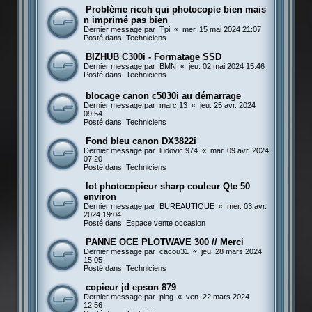
Problème ricoh qui photocopie bien mais
n imprimé pas bien
Dernier message par
Tpi
«
mer. 15 mai 2024 21:07
Posté dans
Techniciens
BIZHUB C300i - Formatage SSD
Dernier message par
BMN
«
jeu. 02 mai 2024 15:46
Posté dans
Techniciens
blocage canon c5030i au démarrage
Dernier message par
marc.13
«
jeu. 25 avr. 2024
09:54
Posté dans
Techniciens
Fond bleu canon DX3822i
Dernier message par
ludovic 974
«
mar. 09 avr. 2024
07:20
Posté dans
Techniciens
lot photocopieur sharp couleur Qte 50
environ
Dernier message par
BUREAUTIQUE
«
mer. 03 avr.
2024 19:04
Posté dans
Espace vente occasion
PANNE OCE PLOTWAVE 300 // Merci
Dernier message par
cacou31
«
jeu. 28 mars 2024
15:05
Posté dans
Techniciens
copieur jd epson 879
Dernier message par
ping
«
ven. 22 mars 2024
12:56