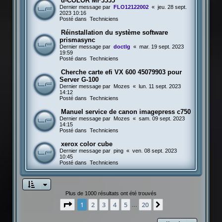
d-COLOR MF3555
Dernier message par
FLO12122002
«
jeu. 28 sept.
2023 10:16
Posté dans
Techniciens
Réinstallation du système software
prismasync
Dernier message par
doctlg
«
mar. 19 sept. 2023
19:59
Posté dans
Techniciens
Cherche carte efi VX 600 45079903 pour
Server G-100
Dernier message par
Mozes
«
lun. 11 sept. 2023
14:12
Posté dans
Techniciens
Manuel service de canon imagepress c750
Dernier message par
Mozes
«
sam. 09 sept. 2023
14:15
Posté dans
Techniciens
xerox color cube
Dernier message par
ping
«
ven. 08 sept. 2023
10:45
Posté dans
Techniciens
Plus de 1000 résultats ont été trouvés
Page
1
sur
20
1
2
3
4
5
20
Suivante
…