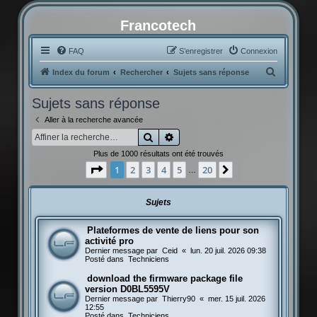
Francotech
FAQ
S’enregistrer
Connexion
R
Index du forum
Rechercher
Sujets sans réponse
e
Sujets sans réponse
c
Aller à la recherche avancée
h
Rechercher
Recherche avancée
e
Plus de 1000 résultats ont été trouvés
r
Page
1
sur
20
1
2
3
4
5
20
Suivante
…
c
h
Sujets
e
r
Plateformes de vente de liens pour son
activité pro
Dernier message par
Ceid
«
lun. 20 juil. 2026 09:38
Posté dans
Techniciens
download the firmware package file
version D0BL5595V
Dernier message par
Thierry90
«
mer. 15 juil. 2026
12:55
Posté dans
Techniciens