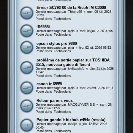
Erreur SC792-00 de la Ricoh IM C3000
Dernier message par
Thierry90
«
mer. 08 juil. 2026
08:20
Posté dans
Techniciens
IR6555i
Dernier message par
djela
«
mer. 08 juil. 2026 00:05
Posté dans
Techniciens
epson stylus pro 9880
Dernier message par
ping
«
jeu. 02 juil. 2026 08:52
Posté dans
Techniciens
problème de sortie papier sur TOSHIBA
3515, nouveau guide différent
Dernier message par
levillageinfo
«
dim. 21 juin 2026
17:42
Posté dans
Techniciens
canon ir 6555i
Dernier message par
djela
«
mar. 28 avr. 2026 15:11
Posté dans
Techniciens
Retour parmis vous
Dernier message par
MACGUYVER BIS
«
sam. 28
mars 2026 11:58
Posté dans
Techniciens
Papier gondolé bizhub c454e (resolu)
Dernier message par
madjid
«
jeu. 12 févr. 2026
06:45
Posté dans
Techniciens