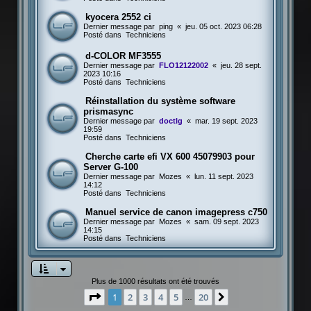
kyocera 2552 ci
Dernier message par
ping
«
jeu. 05 oct. 2023 06:28
Posté dans
Techniciens
d-COLOR MF3555
Dernier message par
FLO12122002
«
jeu. 28 sept.
2023 10:16
Posté dans
Techniciens
Réinstallation du système software
prismasync
Dernier message par
doctlg
«
mar. 19 sept. 2023
19:59
Posté dans
Techniciens
Cherche carte efi VX 600 45079903 pour
Server G-100
Dernier message par
Mozes
«
lun. 11 sept. 2023
14:12
Posté dans
Techniciens
Manuel service de canon imagepress c750
Dernier message par
Mozes
«
sam. 09 sept. 2023
14:15
Posté dans
Techniciens
Plus de 1000 résultats ont été trouvés
Page
1
sur
20
1
2
3
4
5
20
Suivante
…