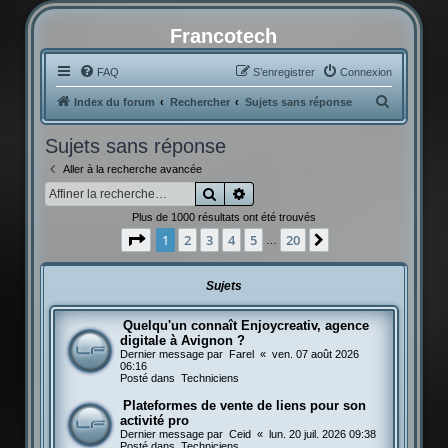
Francotech
FAQ
S’enregistrer
Connexion
R
Index du forum
Rechercher
Sujets sans réponse
e
Sujets sans réponse
c
Aller à la recherche avancée
h
Rechercher
Recherche avancée
e
Plus de 1000 résultats ont été trouvés
r
Page
1
sur
20
1
2
3
4
5
20
Suivante
…
c
h
Sujets
e
r
Quelqu'un connaît Enjoycreativ, agence
digitale à Avignon ?
Dernier message par
Farel
«
ven. 07 août 2026
06:16
Posté dans
Techniciens
Plateformes de vente de liens pour son
activité pro
Dernier message par
Ceid
«
lun. 20 juil. 2026 09:38
Posté dans
Techniciens