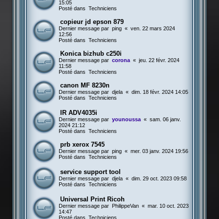
15:05
Posté dans
Techniciens
copieur jd epson 879
Dernier message par
ping
«
ven. 22 mars 2024
12:56
Posté dans
Techniciens
Konica bizhub c250i
Dernier message par
corona
«
jeu. 22 févr. 2024
11:58
Posté dans
Techniciens
canon MF 8230n
Dernier message par
djela
«
dim. 18 févr. 2024 14:05
Posté dans
Techniciens
IR ADV4035i
Dernier message par
younoussa
«
sam. 06 janv.
2024 21:12
Posté dans
Techniciens
prb xerox 7545
Dernier message par
ping
«
mer. 03 janv. 2024 19:56
Posté dans
Techniciens
service support tool
Dernier message par
djela
«
dim. 29 oct. 2023 09:58
Posté dans
Techniciens
Universal Print Ricoh
Dernier message par
PhilippeVan
«
mar. 10 oct. 2023
14:47
Posté dans
Techniciens