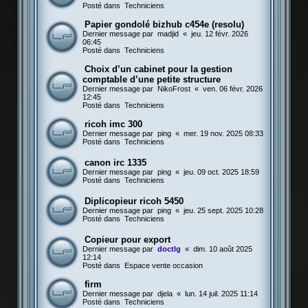
Posté dans
Techniciens
Papier gondolé bizhub c454e (resolu)
Dernier message par
madjid
«
jeu. 12 févr. 2026
06:45
Posté dans
Techniciens
Choix d’un cabinet pour la gestion
comptable d’une petite structure
Dernier message par
NikoFrost
«
ven. 06 févr. 2026
12:45
Posté dans
Techniciens
ricoh imc 300
Dernier message par
ping
«
mer. 19 nov. 2025 08:33
Posté dans
Techniciens
canon irc 1335
Dernier message par
ping
«
jeu. 09 oct. 2025 18:59
Posté dans
Techniciens
Diplicopieur ricoh 5450
Dernier message par
ping
«
jeu. 25 sept. 2025 10:28
Posté dans
Techniciens
Copieur pour export
Dernier message par
doctlg
«
dim. 10 août 2025
12:14
Posté dans
Espace vente occasion
firm
Dernier message par
djela
«
lun. 14 juil. 2025 11:14
Posté dans
Techniciens