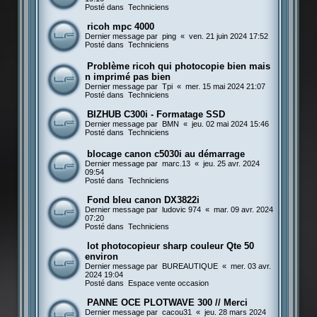
Posté dans
Techniciens
ricoh mpc 4000
Dernier message par
ping
«
ven. 21 juin 2024 17:52
Posté dans
Techniciens
Problème ricoh qui photocopie bien mais
n imprimé pas bien
Dernier message par
Tpi
«
mer. 15 mai 2024 21:07
Posté dans
Techniciens
BIZHUB C300i - Formatage SSD
Dernier message par
BMN
«
jeu. 02 mai 2024 15:46
Posté dans
Techniciens
blocage canon c5030i au démarrage
Dernier message par
marc.13
«
jeu. 25 avr. 2024
09:54
Posté dans
Techniciens
Fond bleu canon DX3822i
Dernier message par
ludovic 974
«
mar. 09 avr. 2024
07:20
Posté dans
Techniciens
lot photocopieur sharp couleur Qte 50
environ
Dernier message par
BUREAUTIQUE
«
mer. 03 avr.
2024 19:04
Posté dans
Espace vente occasion
PANNE OCE PLOTWAVE 300 // Merci
Dernier message par
cacou31
«
jeu. 28 mars 2024