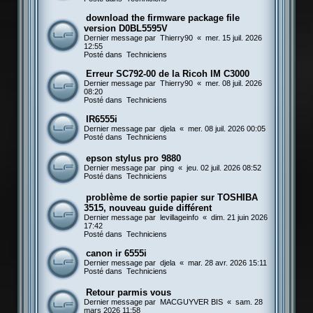
download the firmware package file
version D0BL5595V
Dernier message par
Thierry90
«
mer. 15 juil. 2026
12:55
Posté dans
Techniciens
Erreur SC792-00 de la Ricoh IM C3000
Dernier message par
Thierry90
«
mer. 08 juil. 2026
08:20
Posté dans
Techniciens
IR6555i
Dernier message par
djela
«
mer. 08 juil. 2026 00:05
Posté dans
Techniciens
epson stylus pro 9880
Dernier message par
ping
«
jeu. 02 juil. 2026 08:52
Posté dans
Techniciens
problème de sortie papier sur TOSHIBA
3515, nouveau guide différent
Dernier message par
levillageinfo
«
dim. 21 juin 2026
17:42
Posté dans
Techniciens
canon ir 6555i
Dernier message par
djela
«
mar. 28 avr. 2026 15:11
Posté dans
Techniciens
Retour parmis vous
Dernier message par
MACGUYVER BIS
«
sam. 28
mars 2026 11:58