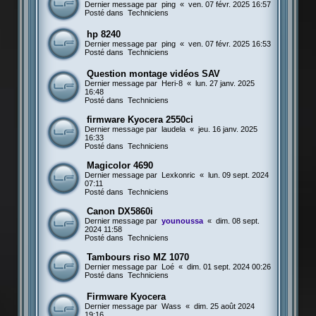
Dernier message par
ping
«
ven. 07 févr. 2025 16:57
Posté dans
Techniciens
hp 8240
Dernier message par
ping
«
ven. 07 févr. 2025 16:53
Posté dans
Techniciens
Question montage vidéos SAV
Dernier message par
Heri-8
«
lun. 27 janv. 2025
16:48
Posté dans
Techniciens
firmware Kyocera 2550ci
Dernier message par
laudela
«
jeu. 16 janv. 2025
16:33
Posté dans
Techniciens
Magicolor 4690
Dernier message par
Lexkonric
«
lun. 09 sept. 2024
07:11
Posté dans
Techniciens
Canon DX5860i
Dernier message par
younoussa
«
dim. 08 sept.
2024 11:58
Posté dans
Techniciens
Tambours riso MZ 1070
Dernier message par
Loé
«
dim. 01 sept. 2024 00:26
Posté dans
Techniciens
Firmware Kyocera
Dernier message par
Wass
«
dim. 25 août 2024
19:16