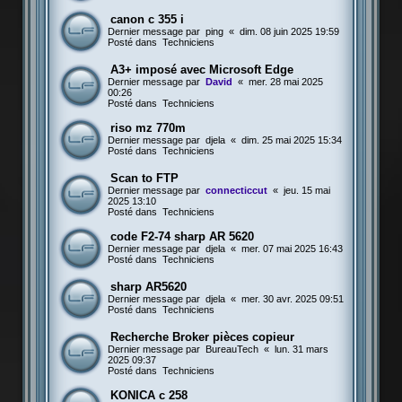
canon c 355 i
Dernier message par
ping
«
dim. 08 juin 2025 19:59
Posté dans
Techniciens
A3+ imposé avec Microsoft Edge
Dernier message par
David
«
mer. 28 mai 2025
00:26
Posté dans
Techniciens
riso mz 770m
Dernier message par
djela
«
dim. 25 mai 2025 15:34
Posté dans
Techniciens
Scan to FTP
Dernier message par
connecticcut
«
jeu. 15 mai
2025 13:10
Posté dans
Techniciens
code F2-74 sharp AR 5620
Dernier message par
djela
«
mer. 07 mai 2025 16:43
Posté dans
Techniciens
sharp AR5620
Dernier message par
djela
«
mer. 30 avr. 2025 09:51
Posté dans
Techniciens
Recherche Broker pièces copieur
Dernier message par
BureauTech
«
lun. 31 mars
2025 09:37
Posté dans
Techniciens
KONICA c 258