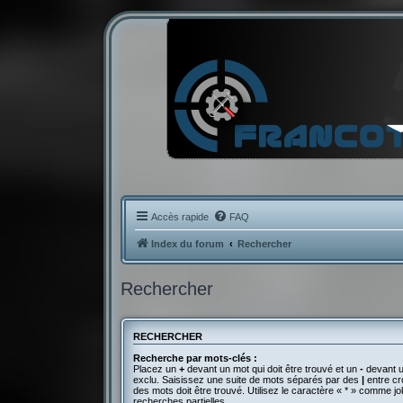
Accès rapide
FAQ
Index du forum
Rechercher
Rechercher
RECHERCHER
Recherche par mots-clés :
Placez un
+
devant un mot qui doit être trouvé et un
-
devant u
exclu. Saisissez une suite de mots séparés par des
|
entre cr
des mots doit être trouvé. Utilisez le caractère « * » comme j
recherches partielles.