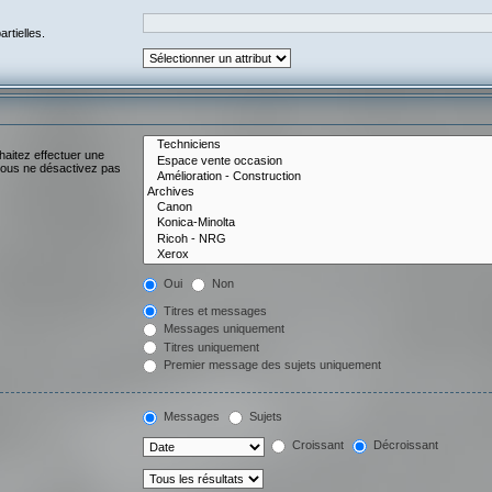
rtielles.
haitez effectuer une
vous ne désactivez pas
Oui
Non
Titres et messages
Messages uniquement
Titres uniquement
Premier message des sujets uniquement
Messages
Sujets
Croissant
Décroissant