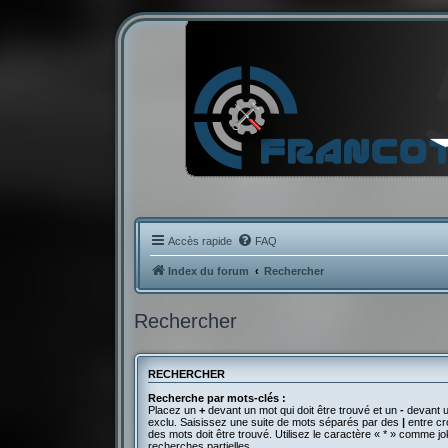
Accès rapide
FAQ
Index du forum
Rechercher
Rechercher
RECHERCHER
Recherche par mots-clés :
Placez un
+
devant un mot qui doit être trouvé et un
-
devant u
exclu. Saisissez une suite de mots séparés par des
|
entre cr
des mots doit être trouvé. Utilisez le caractère « * » comme j
recherches partielles.