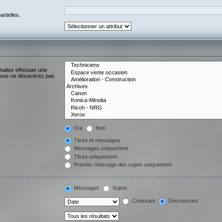
rtielles.
haitez effectuer une
vous ne désactivez pas
Oui
Non
Titres et messages
Messages uniquement
Titres uniquement
Premier message des sujets uniquement
Messages
Sujets
Croissant
Décroissant