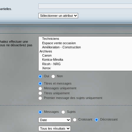
rtielles.
haitez effectuer une
vous ne désactivez pas
Oui
Non
Titres et messages
Messages uniquement
Titres uniquement
Premier message des sujets uniquement
Messages
Sujets
Croissant
Décroissant