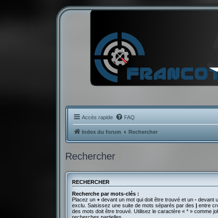
Accès rapide
FAQ
Index du forum
Rechercher
Rechercher
RECHERCHER
Recherche par mots-clés :
Placez un
+
devant un mot qui doit être trouvé et un
-
devant u
exclu. Saisissez une suite de mots séparés par des
|
entre cr
des mots doit être trouvé. Utilisez le caractère « * » comme j
recherches partielles.