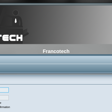
Francotech
se
firmation