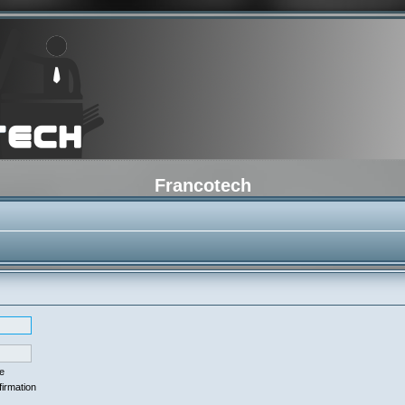
Francotech
se
firmation