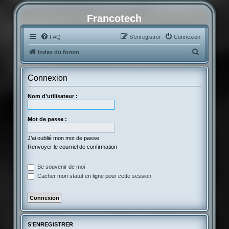
Francotech
FAQ
S’enregistrer
Connexion
R
Index du forum
e
c
Connexion
h
Nom d’utilisateur :
e
r
Mot de passe :
c
h
J’ai oublié mon mot de passe
Renvoyer le courriel de confirmation
e
r
Se souvenir de moi
Cacher mon statut en ligne pour cette session
S’ENREGISTRER