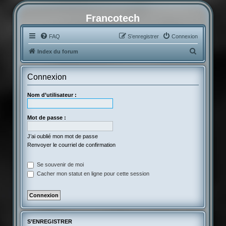
Francotech
FAQ
S’enregistrer
Connexion
R
Index du forum
e
c
Connexion
h
Nom d’utilisateur :
e
r
Mot de passe :
c
h
J’ai oublié mon mot de passe
Renvoyer le courriel de confirmation
e
r
Se souvenir de moi
Cacher mon statut en ligne pour cette session
S’ENREGISTRER