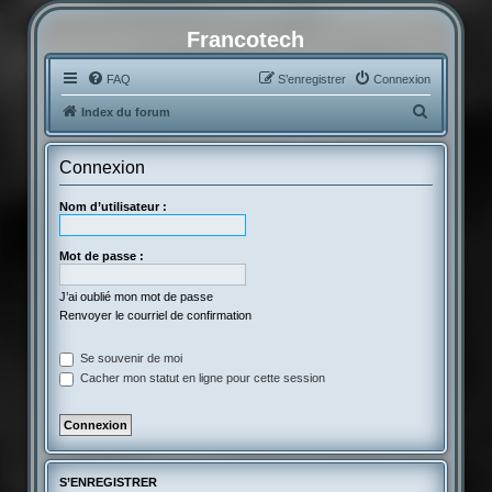
Francotech
FAQ
S’enregistrer
Connexion
R
Index du forum
e
c
Connexion
h
Nom d’utilisateur :
e
r
Mot de passe :
c
h
J’ai oublié mon mot de passe
Renvoyer le courriel de confirmation
e
r
Se souvenir de moi
Cacher mon statut en ligne pour cette session
S’ENREGISTRER