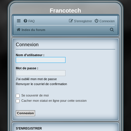
Francotech
FAQ
S’enregistrer
Connexion
R
Index du forum
e
c
Connexion
h
Nom d’utilisateur :
e
r
Mot de passe :
c
h
J’ai oublié mon mot de passe
Renvoyer le courriel de confirmation
e
r
Se souvenir de moi
Cacher mon statut en ligne pour cette session
S’ENREGISTRER