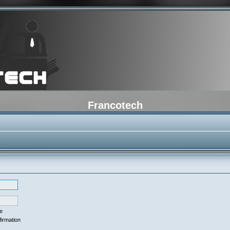
Francotech
se
firmation