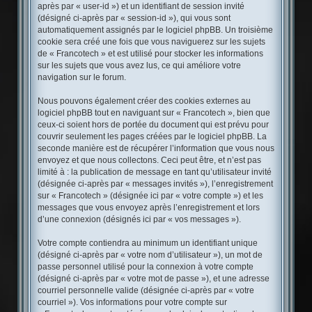
après par « user-id ») et un identifiant de session invité
(désigné ci-après par « session-id »), qui vous sont
automatiquement assignés par le logiciel phpBB. Un troisième
cookie sera créé une fois que vous naviguerez sur les sujets
de « Francotech » et est utilisé pour stocker les informations
sur les sujets que vous avez lus, ce qui améliore votre
navigation sur le forum.
Nous pouvons également créer des cookies externes au
logiciel phpBB tout en naviguant sur « Francotech », bien que
ceux-ci soient hors de portée du document qui est prévu pour
couvrir seulement les pages créées par le logiciel phpBB. La
seconde manière est de récupérer l’information que vous nous
envoyez et que nous collectons. Ceci peut être, et n’est pas
limité à : la publication de message en tant qu’utilisateur invité
(désignée ci-après par « messages invités »), l’enregistrement
sur « Francotech » (désignée ici par « votre compte ») et les
messages que vous envoyez après l’enregistrement et lors
d’une connexion (désignés ici par « vos messages »).
Votre compte contiendra au minimum un identifiant unique
(désigné ci-après par « votre nom d’utilisateur »), un mot de
passe personnel utilisé pour la connexion à votre compte
(désigné ci-après par « votre mot de passe »), et une adresse
courriel personnelle valide (désignée ci-après par « votre
courriel »). Vos informations pour votre compte sur