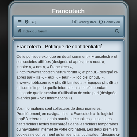
Francotech
FAQ
S’enregistrer
Connexion
R
Index du forum
e
c
Francotech - Politique de confidentialité
h
Cette politique explique en détail comment « Francotech » et
e
ses sociétés affiliées (désignés ci-après par « nous »,
« notre », « nos », « Francotech »,
r
« http://www.francotech.net/jml/forum ») et phpBB (désigné ci-
c
après par « ils », « eux », « leur », « logiciel phpBB »,
« www.phpbb.com », « phpBB Limited », « Équipes phpBB »)
h
utilisent n’importe quelle information collectée pendant
e
n’importe quelle session d’utilisation de votre part (désignée
r
ci-après par « vos informations »).
Vos informations sont collectées de deux manières.
Premièrement, en naviguant sur « Francotech », le logiciel
phpBB créera un certain nombre de cookies, qui sont des
petits fichiers textes téléchargés dans les fichiers temporaires
du navigateur Internet de votre ordinateur. Les deux premiers
cookies ne contiennent qu’un identifiant utilisateur (désigné ci-