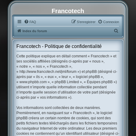
Francotech
FAQ
S’enregistrer
Connexion
R
Index du forum
e
c
Francotech - Politique de confidentialité
h
Cette politique explique en détail comment « Francotech » et
e
ses sociétés affiliées (désignés ci-après par « nous »,
« notre », « nos », « Francotech »,
r
« http://www.francotech.net/jml/forum ») et phpBB (désigné ci-
c
après par « ils », « eux », « leur », « logiciel phpBB »,
« www.phpbb.com », « phpBB Limited », « Équipes phpBB »)
h
utilisent n’importe quelle information collectée pendant
e
n’importe quelle session d’utilisation de votre part (désignée
r
ci-après par « vos informations »).
Vos informations sont collectées de deux manières.
Premièrement, en naviguant sur « Francotech », le logiciel
phpBB créera un certain nombre de cookies, qui sont des
petits fichiers textes téléchargés dans les fichiers temporaires
du navigateur Internet de votre ordinateur. Les deux premiers
cookies ne contiennent qu’un identifiant utilisateur (désigné ci-