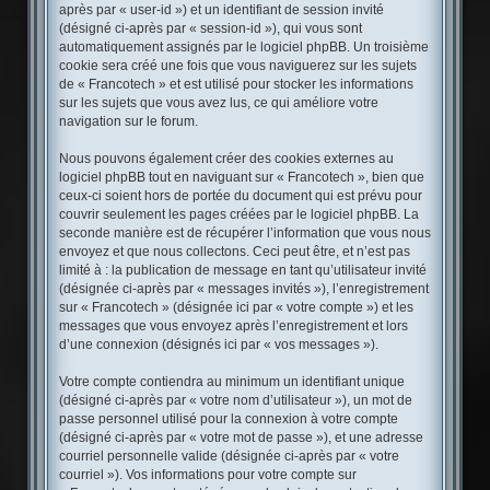
après par « user-id ») et un identifiant de session invité
(désigné ci-après par « session-id »), qui vous sont
automatiquement assignés par le logiciel phpBB. Un troisième
cookie sera créé une fois que vous naviguerez sur les sujets
de « Francotech » et est utilisé pour stocker les informations
sur les sujets que vous avez lus, ce qui améliore votre
navigation sur le forum.
Nous pouvons également créer des cookies externes au
logiciel phpBB tout en naviguant sur « Francotech », bien que
ceux-ci soient hors de portée du document qui est prévu pour
couvrir seulement les pages créées par le logiciel phpBB. La
seconde manière est de récupérer l’information que vous nous
envoyez et que nous collectons. Ceci peut être, et n’est pas
limité à : la publication de message en tant qu’utilisateur invité
(désignée ci-après par « messages invités »), l’enregistrement
sur « Francotech » (désignée ici par « votre compte ») et les
messages que vous envoyez après l’enregistrement et lors
d’une connexion (désignés ici par « vos messages »).
Votre compte contiendra au minimum un identifiant unique
(désigné ci-après par « votre nom d’utilisateur »), un mot de
passe personnel utilisé pour la connexion à votre compte
(désigné ci-après par « votre mot de passe »), et une adresse
courriel personnelle valide (désignée ci-après par « votre
courriel »). Vos informations pour votre compte sur