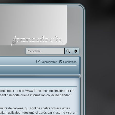
Rechercher
Recherche avancée
S’enregistrer
Connexion
ancotech », « http://www.francotech.net/jml/forum ») et
isent n’importe quelle information collectée pendant
bre de cookies, qui sont des petits fichiers textes
iant utilisateur (désigné ci-après par « user-id ») et un