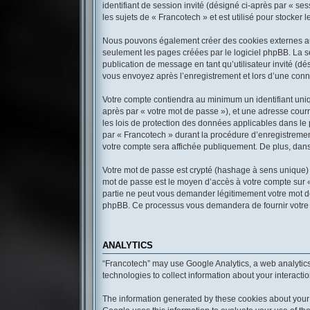
identifiant de session invité (désigné ci-après par « s
les sujets de « Francotech » et est utilisé pour stocker 
Nous pouvons également créer des cookies externes au 
seulement les pages créées par le logiciel phpBB. La se
publication de message en tant qu’utilisateur invité (d
vous envoyez après l’enregistrement et lors d’une conn
Votre compte contiendra au minimum un identifiant uniqu
après par « votre mot de passe »), et une adresse courr
les lois de protection des données applicables dans le 
par « Francotech » durant la procédure d’enregistrement,
votre compte sera affichée publiquement. De plus, dans 
Votre mot de passe est crypté (hashage à sens unique) a
mot de passe est le moyen d’accès à votre compte sur 
partie ne peut vous demander légitimement votre mot de 
phpBB. Ce processus vous demandera de fournir votre no
ANALYTICS
“Francotech” may use Google Analytics, a web analytics
technologies to collect information about your interacti
The information generated by these cookies about your u