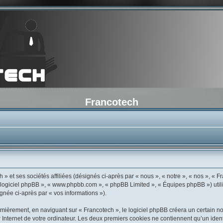
Francotech
» et ses sociétés affiliées (désignés ci-après par « nous », « notre », « nos », « Fr
 « logiciel phpBB », « www.phpbb.com », « phpBB Limited », « Équipes phpBB ») util
ignée ci-après par « vos informations »).
ièrement, en naviguant sur « Francotech », le logiciel phpBB créera un certain nom
Internet de votre ordinateur. Les deux premiers cookies ne contiennent qu’un identif