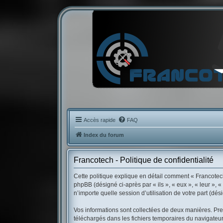
Accès rapide
FAQ
Index du forum
Francotech - Politique de confidentialité
Cette politique explique en détail comment « Francotech 
phpBB (désigné ci-après par « ils », « eux », « leur »,
n’importe quelle session d’utilisation de votre part (dés
Vos informations sont collectées de deux manières. Prem
téléchargés dans les fichiers temporaires du navigateur 