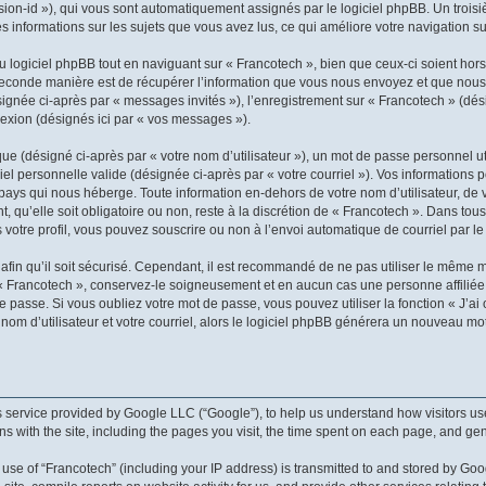
ession-id »), qui vous sont automatiquement assignés par le logiciel phpBB. Un troi
les informations sur les sujets que vous avez lus, ce qui améliore votre navigation su
logiciel phpBB tout en naviguant sur « Francotech », bien que ceux-ci soient hors
conde manière est de récupérer l’information que vous nous envoyez et que nous coll
ésignée ci-après par « messages invités »), l’enregistrement sur « Francotech » (dé
exion (désignés ici par « vos messages »).
e (désigné ci-après par « votre nom d’utilisateur »), un mot de passe personnel ut
iel personnelle valide (désignée ci-après par « votre courriel »). Vos informations
pays qui nous héberge. Toute information en-dehors de votre nom d’utilisateur, de 
 qu’elle soit obligatoire ou non, reste à la discrétion de « Francotech ». Dans tou
votre profil, vous pouvez souscrire ou non à l’envoi automatique de courriel par le
fin qu’il soit sécurisé. Cependant, il est recommandé de ne pas utiliser le même mot
« Francotech », conservez-le soigneusement et en aucun cas une personne affiliée
passe. Si vous oubliez votre mot de passe, vous pouvez utiliser la fonction « J’ai 
m d’utilisateur et votre courriel, alors le logiciel phpBB générera un nouveau mo
 service provided by Google LLC (“Google”), to help us understand how visitors use
ons with the site, including the pages you visit, the time spent on each page, and ge
se of “Francotech” (including your IP address) is transmitted to and stored by Goog