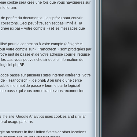
sième cookie sera créé une fois que vous naviguerez sur
r le forum.
 de portée du document qui est prévu pour couvrir
ectons. Ceci peut être, et n’est pas limité à : la
signée ici par « votre compte ») et les messages que
ilisé pour la connexion à votre compte (désigné ci-
 pour votre compte sur « Francotech » sont protégées par
votre mot de passe et de votre adresse courriel requise
s les cas, vous pouvez choisir quelle information de
 logiciel phpBB.
 de passe sur plusieurs sites Internet différents. Votre
 de « Francotech », de phpBB ou une d’une tierce
oublié mon mot de passe » fournie par le logiciel
t de passe qui vous permettra de vous reconnecter.
 the site. Google Analytics uses cookies and similar
neral usage patterns.
le on servers in the United States or other locations.