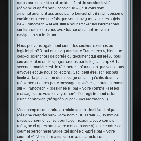
après par « user-id ») et un identifiant de session invité
(désigné ci-après par « session-id »), qui vous sont
automatiquement assignés par le logiciel phpBB. Un troisième
cookie sera créé une fois que vous naviguerez sur les sujets
de « Francotech » et est utilisé pour stocker les informations
sur les sujets que vous avez lus, ce qui améliore votre
navigation sur le forum.
Nous pouvons également créer des cookies externes au
logiciel phpBB tout en naviguant sur « Francotech », bien que
ceux-ci soient hors de portée du document qui est prévu pour
couvrir seulement les pages créées par le logiciel phpBB. La
seconde manière est de récupérer l’information que vous nous
envoyez et que nous collectons. Ceci peut être, et n’est pas
limité à : la publication de message en tant qu’utilisateur invité
(désignée ci-après par « messages invités »), l’enregistrement
sur « Francotech » (désignée ici par « votre compte ») et les
messages que vous envoyez après l’enregistrement et lors
d’une connexion (désignés ici par « vos messages »).
Votre compte contiendra au minimum un identifiant unique
(désigné ci-après par « votre nom d’utilisateur »), un mot de
passe personnel utilisé pour la connexion à votre compte
(désigné ci-après par « votre mot de passe »), et une adresse
courriel personnelle valide (désignée ci-après par « votre
courriel »). Vos informations pour votre compte sur