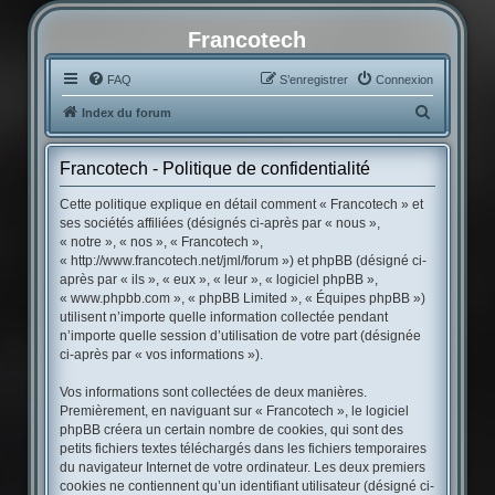
Francotech
FAQ
S’enregistrer
Connexion
R
Index du forum
e
c
Francotech - Politique de confidentialité
h
Cette politique explique en détail comment « Francotech » et
e
ses sociétés affiliées (désignés ci-après par « nous »,
« notre », « nos », « Francotech »,
r
« http://www.francotech.net/jml/forum ») et phpBB (désigné ci-
c
après par « ils », « eux », « leur », « logiciel phpBB »,
« www.phpbb.com », « phpBB Limited », « Équipes phpBB »)
h
utilisent n’importe quelle information collectée pendant
e
n’importe quelle session d’utilisation de votre part (désignée
r
ci-après par « vos informations »).
Vos informations sont collectées de deux manières.
Premièrement, en naviguant sur « Francotech », le logiciel
phpBB créera un certain nombre de cookies, qui sont des
petits fichiers textes téléchargés dans les fichiers temporaires
du navigateur Internet de votre ordinateur. Les deux premiers
cookies ne contiennent qu’un identifiant utilisateur (désigné ci-