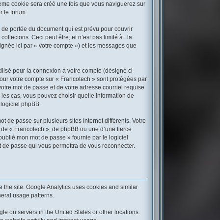
sième cookie sera créé une fois que vous naviguerez sur
r le forum.
 de portée du document qui est prévu pour couvrir
ectons. Ceci peut être, et n’est pas limité à : la
signée ici par « votre compte ») et les messages que
ilisé pour la connexion à votre compte (désigné ci-
 pour votre compte sur « Francotech » sont protégées par
votre mot de passe et de votre adresse courriel requise
s les cas, vous pouvez choisir quelle information de
 logiciel phpBB.
 de passe sur plusieurs sites Internet différents. Votre
 de « Francotech », de phpBB ou une d’une tierce
oublié mon mot de passe » fournie par le logiciel
t de passe qui vous permettra de vous reconnecter.
 the site. Google Analytics uses cookies and similar
neral usage patterns.
le on servers in the United States or other locations.