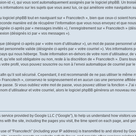
ession-id »), qui vous sont automatiquement assignés par le logiciel phpBB. Un troi
les informations sur les sujets que vous avez lus, ce qui améliore votre navigation su
logiciel phpBB tout en naviguant sur « Francotech », bien que ceux-ci soient hors
conde manière est de récupérer l’information que vous nous envoyez et que nous coll
ésignée ci-après par « messages invités »), l’enregistrement sur « Francotech » (dé
exion (désignés ici par « vos messages »).
e (désigné ci-après par « votre nom d’utilisateur »), un mot de passe personnel ut
iel personnelle valide (désignée ci-après par « votre courriel »). Vos informations
pays qui nous héberge. Toute information en-dehors de votre nom d’utilisateur, de 
 qu’elle soit obligatoire ou non, reste à la discrétion de « Francotech ». Dans tou
votre profil, vous pouvez souscrire ou non à l’envoi automatique de courriel par le
fin qu’il soit sécurisé. Cependant, il est recommandé de ne pas utiliser le même mot
« Francotech », conservez-le soigneusement et en aucun cas une personne affiliée
passe. Si vous oubliez votre mot de passe, vous pouvez utiliser la fonction « J’ai 
m d’utilisateur et votre courriel, alors le logiciel phpBB générera un nouveau mo
 service provided by Google LLC (“Google”), to help us understand how visitors use
ons with the site, including the pages you visit, the time spent on each page, and ge
se of “Francotech” (including your IP address) is transmitted to and stored by Goog