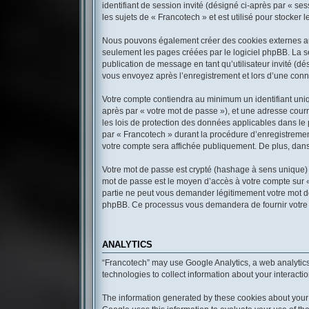
identifiant de session invité (désigné ci-après par « s
les sujets de « Francotech » et est utilisé pour stocker 
Nous pouvons également créer des cookies externes au 
seulement les pages créées par le logiciel phpBB. La se
publication de message en tant qu’utilisateur invité (d
vous envoyez après l’enregistrement et lors d’une conn
Votre compte contiendra au minimum un identifiant uniqu
après par « votre mot de passe »), et une adresse courr
les lois de protection des données applicables dans le 
par « Francotech » durant la procédure d’enregistrement,
votre compte sera affichée publiquement. De plus, dans 
Votre mot de passe est crypté (hashage à sens unique) a
mot de passe est le moyen d’accès à votre compte sur 
partie ne peut vous demander légitimement votre mot de 
phpBB. Ce processus vous demandera de fournir votre no
ANALYTICS
“Francotech” may use Google Analytics, a web analytics
technologies to collect information about your interacti
The information generated by these cookies about your u