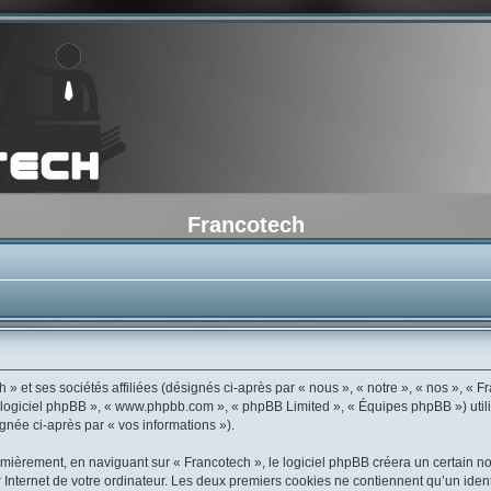
Francotech
» et ses sociétés affiliées (désignés ci-après par « nous », « notre », « nos », « Fr
 « logiciel phpBB », « www.phpbb.com », « phpBB Limited », « Équipes phpBB ») util
ignée ci-après par « vos informations »).
ièrement, en naviguant sur « Francotech », le logiciel phpBB créera un certain nom
Internet de votre ordinateur. Les deux premiers cookies ne contiennent qu’un identif