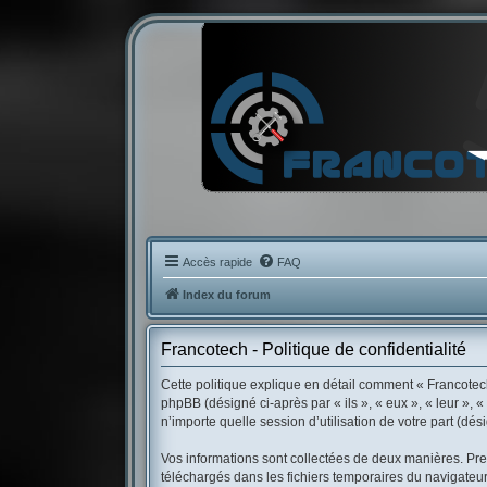
Accès rapide
FAQ
Index du forum
Francotech - Politique de confidentialité
Cette politique explique en détail comment « Francotech 
phpBB (désigné ci-après par « ils », « eux », « leur »,
n’importe quelle session d’utilisation de votre part (dés
Vos informations sont collectées de deux manières. Prem
téléchargés dans les fichiers temporaires du navigateur 