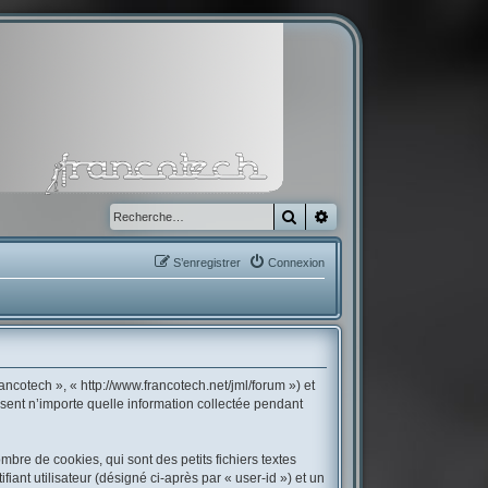
Rechercher
Recherche avancée
S’enregistrer
Connexion
ancotech », « http://www.francotech.net/jml/forum ») et
isent n’importe quelle information collectée pendant
bre de cookies, qui sont des petits fichiers textes
iant utilisateur (désigné ci-après par « user-id ») et un