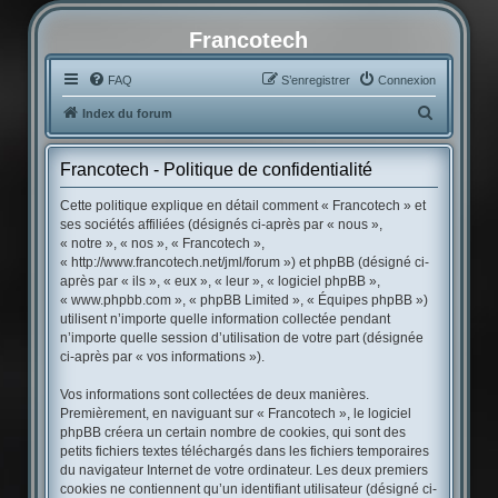
Francotech
FAQ
S’enregistrer
Connexion
R
Index du forum
e
c
Francotech - Politique de confidentialité
h
Cette politique explique en détail comment « Francotech » et
e
ses sociétés affiliées (désignés ci-après par « nous »,
« notre », « nos », « Francotech »,
r
« http://www.francotech.net/jml/forum ») et phpBB (désigné ci-
c
après par « ils », « eux », « leur », « logiciel phpBB »,
« www.phpbb.com », « phpBB Limited », « Équipes phpBB »)
h
utilisent n’importe quelle information collectée pendant
e
n’importe quelle session d’utilisation de votre part (désignée
r
ci-après par « vos informations »).
Vos informations sont collectées de deux manières.
Premièrement, en naviguant sur « Francotech », le logiciel
phpBB créera un certain nombre de cookies, qui sont des
petits fichiers textes téléchargés dans les fichiers temporaires
du navigateur Internet de votre ordinateur. Les deux premiers
cookies ne contiennent qu’un identifiant utilisateur (désigné ci-