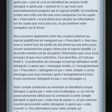
après par « user-id ») et un identifiant de session invité
(désigné ci-après par « session-id »), qui vous sont
automatiquement assignés par le logiciel phpBB. Un troisième
cookie sera créé une fois que vous naviguerez sur les sujets
de « Francotech » et est utilisé pour stocker les informations
sur les sujets que vous avez lus, ce qui améliore votre
navigation sur le forum.
Nous pouvons également créer des cookies externes au
logiciel phpBB tout en naviguant sur « Francotech », bien que
ceux-ci soient hors de portée du document qui est prévu pour
couvrir seulement les pages créées par le logiciel phpBB. La
seconde manière est de récupérer l’information que vous nous
envoyez et que nous collectons. Ceci peut être, et n’est pas
limité à : la publication de message en tant qu’utilisateur invité
(désignée ci-après par « messages invités »), l’enregistrement
sur « Francotech » (désignée ici par « votre compte ») et les
messages que vous envoyez après l’enregistrement et lors
d’une connexion (désignés ici par « vos messages »).
Votre compte contiendra au minimum un identifiant unique
(désigné ci-après par « votre nom d’utilisateur »), un mot de
passe personnel utilisé pour la connexion à votre compte
(désigné ci-après par « votre mot de passe »), et une adresse
courriel personnelle valide (désignée ci-après par « votre
courriel »). Vos informations pour votre compte sur