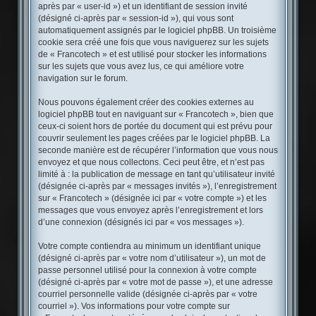
après par « user-id ») et un identifiant de session invité
(désigné ci-après par « session-id »), qui vous sont
automatiquement assignés par le logiciel phpBB. Un troisième
cookie sera créé une fois que vous naviguerez sur les sujets
de « Francotech » et est utilisé pour stocker les informations
sur les sujets que vous avez lus, ce qui améliore votre
navigation sur le forum.
Nous pouvons également créer des cookies externes au
logiciel phpBB tout en naviguant sur « Francotech », bien que
ceux-ci soient hors de portée du document qui est prévu pour
couvrir seulement les pages créées par le logiciel phpBB. La
seconde manière est de récupérer l’information que vous nous
envoyez et que nous collectons. Ceci peut être, et n’est pas
limité à : la publication de message en tant qu’utilisateur invité
(désignée ci-après par « messages invités »), l’enregistrement
sur « Francotech » (désignée ici par « votre compte ») et les
messages que vous envoyez après l’enregistrement et lors
d’une connexion (désignés ici par « vos messages »).
Votre compte contiendra au minimum un identifiant unique
(désigné ci-après par « votre nom d’utilisateur »), un mot de
passe personnel utilisé pour la connexion à votre compte
(désigné ci-après par « votre mot de passe »), et une adresse
courriel personnelle valide (désignée ci-après par « votre
courriel »). Vos informations pour votre compte sur