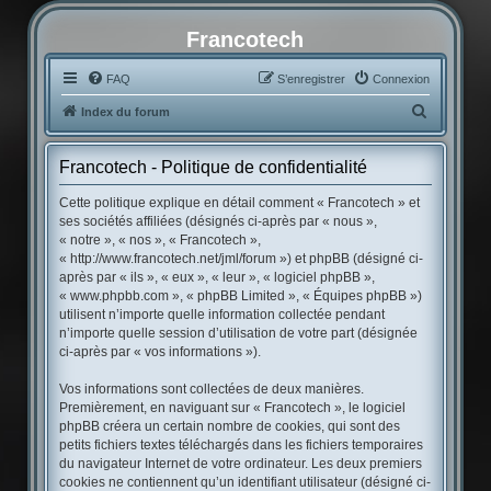
Francotech
FAQ
S’enregistrer
Connexion
R
Index du forum
e
c
Francotech - Politique de confidentialité
h
Cette politique explique en détail comment « Francotech » et
e
ses sociétés affiliées (désignés ci-après par « nous »,
« notre », « nos », « Francotech »,
r
« http://www.francotech.net/jml/forum ») et phpBB (désigné ci-
c
après par « ils », « eux », « leur », « logiciel phpBB »,
« www.phpbb.com », « phpBB Limited », « Équipes phpBB »)
h
utilisent n’importe quelle information collectée pendant
e
n’importe quelle session d’utilisation de votre part (désignée
r
ci-après par « vos informations »).
Vos informations sont collectées de deux manières.
Premièrement, en naviguant sur « Francotech », le logiciel
phpBB créera un certain nombre de cookies, qui sont des
petits fichiers textes téléchargés dans les fichiers temporaires
du navigateur Internet de votre ordinateur. Les deux premiers
cookies ne contiennent qu’un identifiant utilisateur (désigné ci-